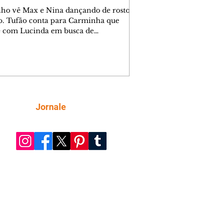
nho vê Max e Nina dançando de rosto
o. Tufão conta para Carminha que
e com Lucinda em busca de
mações sobre Rita. Nina despista Max
cura Jorginho, mas não o encontra.
se muda para a casa de Jorginho.
isa pensa em reconquistar Silas.
nes diz a Roni e Leandro que o
ro Tavinho Nunes assistirá ao jogo.
ica e Noêmia perseguem Cadinho na
Siga
Jornale
 deserta. Dolores sugere que Roni peça
n em casamento. Cadinho consegue
da praia