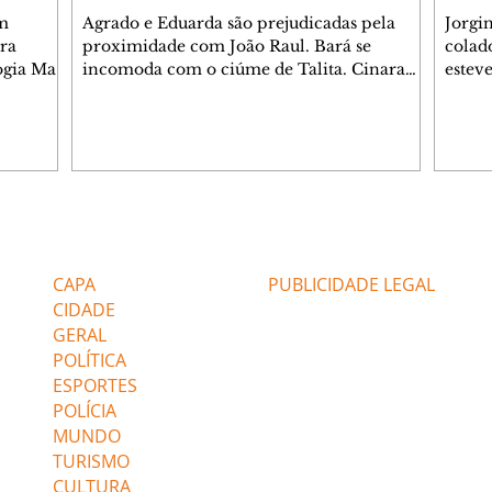
m
Agrado e Eduarda são prejudicadas pela
Jorgi
ra
proximidade com João Raul. Bará se
colad
ogia Mau
incomoda com o ciúme de Talita. Cinara
estev
e Rafael
desabafa com Ronei e decide passar uns
infor
dias na casa de Palhares. Agrado pede para
e pro
 casal.
ter uma conversa com Eduarda. Janete
Iran 
 de
confronta Zilá, que garante à irmã que não
Monal
o marido
conhece Verônica. Ronei reconhece uma
Dióge
 seu
possível bolsa de Zilá entre os pertences de
olhei
l
Verônica, e liga para Cinara. Agrado pensa
Verôn
Editorias
Editais Certificados
ntar no
em desfazer sua dupla com Eduarda para
praia
 o
ajudar João Raul sem prejudicar a amiga.
Suele
CAPA
PUBLICIDADE LEGAL
fugir 
CIDADE
GERAL
POLÍTICA
ESPORTES
POLÍCIA
MUNDO
TURISMO
CULTURA