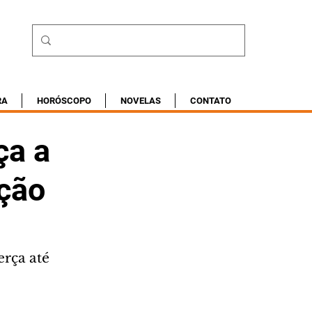
RA
HORÓSCOPO
NOVELAS
CONTATO
ça a
ação
rça até 