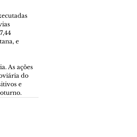
xecutadas 
ias 
7,44 
ana, e 
a. As ações 
viária do 
tivos e 
noturno.