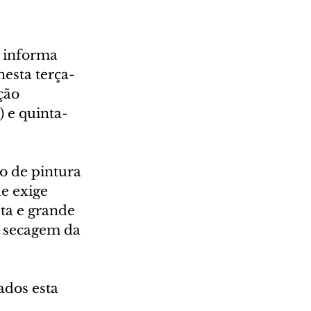
 informa 
nesta terça-
ção 
) e quinta-
o de pintura 
e exige 
ta e grande 
 secagem da 
ados esta 