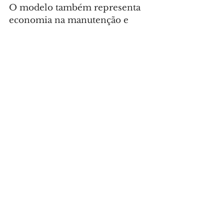
O modelo também representa 
economia na manutenção e 
proporciona melhores 
condições acústicas e conforto 
térmico a professores e alunos, 
vantagem relevante diante das 
variações climáticas entre as 
diferentes regiões do Paraná.
Foto: NRE Londrina/SEED
GERAL
Comentários
Escreva um comentário