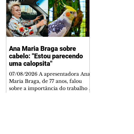
Ana Maria Braga sobre
cabelo: "Estou parecendo
uma calopsita"
07/08/2026 A apresentadora Ana
Maria Braga, de 77 anos, falou
sobre a importância do trabalho e
o que ele representa em sua vida.
A veterana chegou à TV Globo
em 1999 e continua fazendo
sucesso no período matinal. A
comunicadora global começou o
papo descontraído, gravado por