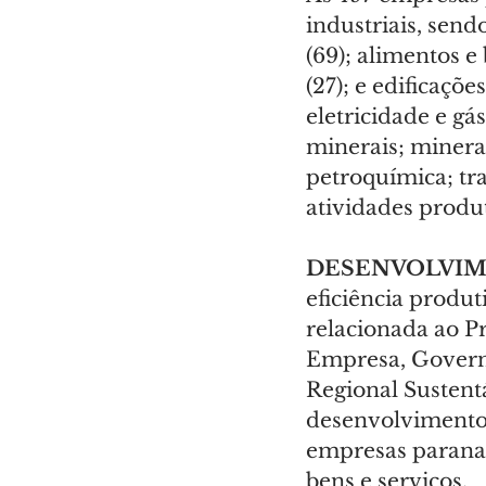
industriais, send
(69); alimentos e 
(27); e edificaçõe
eletricidade e gá
minerais; minerai
petroquímica; tra
atividades produt
DESENVOLVIM
eficiência produt
relacionada ao P
Empresa, Govern
Regional Sustent
desenvolvimento
empresas paranae
bens e serviços.