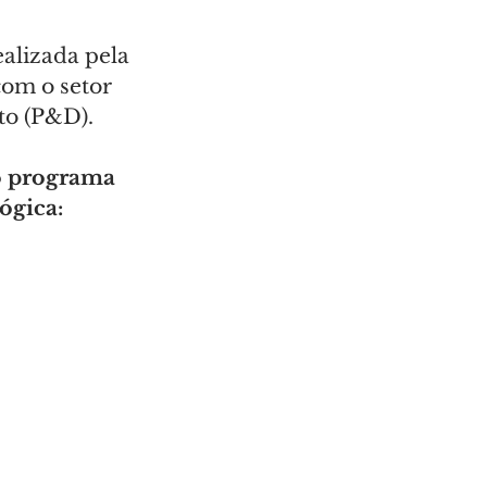
alizada pela 
om o setor 
to (P&D).
 o programa 
ógica: