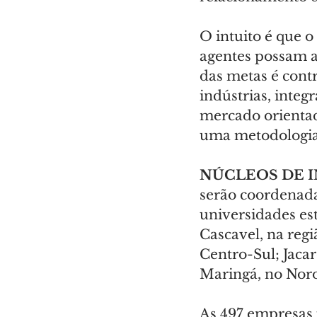
O intuito é que o
agentes possam a
das metas é cont
indústrias, inte
mercado orientada
uma metodologia 
NÚCLEOS DE 
serão coordenadas
universidades es
Cascavel, na reg
Centro-Sul; Jacar
Maringá, no Noro
As 497 empresas 