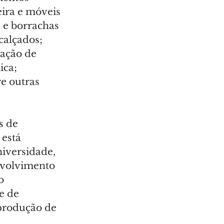
ira e móveis 
s e borrachas 
calçados; 
ração de 
ica; 
e outras 
s de 
está 
iversidade, 
volvimento 
o 
e de 
produção de 