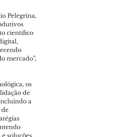
o Pelegrina, 
odutivos 
 científico 
gital, 
lecendo 
do mercado”, 
lógica, os 
lidação de 
incluindo a 
 de 
atégias 
antendo 
e soluções.