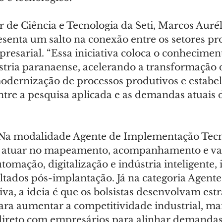
 de Ciência e Tecnologia da Seti, Marcos Auréli
senta um salto na conexão entre os setores pr
esarial. “Essa iniciativa coloca o conhecimento
stria paranaense, acelerando a transformação di
dernização de processos produtivos e estabe
ntre a pesquisa aplicada e as demandas atuais 
Na modalidade Agente de Implementação Tecno
ão atuar no mapeamento, acompanhamento e va
omação, digitalização e indústria inteligente, 
ltados pós-implantação. Já na categoria Agente
iva, a ideia é que os bolsistas desenvolvam estr
ara aumentar a competitividade industrial, m
ireto com empresários para alinhar demandas 