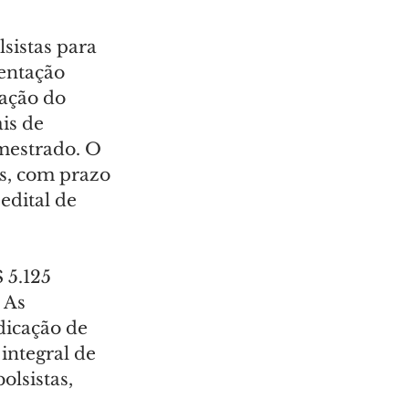
sistas para 
entação 
ação do 
is de 
mestrado. O 
s, com prazo 
edital de 
 5.125 
 As 
dicação de 
ntegral de 
lsistas, 