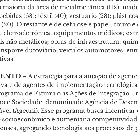
o maioria da área de metalmecânica (112); made
bebidas (68); têxtil (40); vestuário (28); plástico
s (20). O restante é de celulose e papel; couro e 
s; eletroeletrônica; equipamentos médicos; ext
s não metálicos; obras de infraestrutura; quím
nsporte dutoviário; veículos automotores; entr
ivas.
ENTO 
– A estratégia para a atuação de agente
iva e de agentes de implementação tecnológica 
rograma de Estímulo às Ações de Integração Un
o e Sociedade, denominado Agência de Desen
ável (Ageuni). Esse programa busca incentivar 
 socioeconômico e aumentar a competitividad
nses, agregando tecnologia aos processos de 