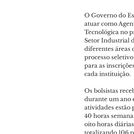
O Governo do Est
atuar como Agent
Tecnológica no p
Setor Industrial 
diferentes áreas
processo seletivo
para as inscriçõe
cada instituição.
Os bolsistas rec
durante um ano e
atividades estão
40 horas semanai
oito horas diária
totalizando 106 p