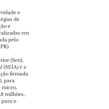
vidade e 
égias de 
ção e 
calizadas em 
ada pelo 
PR).
ior (Seti), 
l (SEIA) e a 
ção firmada 
, para 
 micro, 
8 milhões, 
 para o 