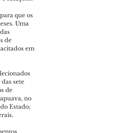
 para que os 
meses. Uma 
das 
s de 
pacitados em 
elecionados 
das sete 
s de 
rapuava, no 
 do Estado; 
rais.
mentos 