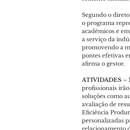
Segundo o diretor
o programa repre
acadêmicos e empr
a serviço da indú
promovendo a mo
pontes efetivas e
afirma o gestor.
ATIVIDADES 
– 
profissionais ir
soluções como aut
avaliação de resu
Eficiência Produt
personalizadas p
relacionamento d