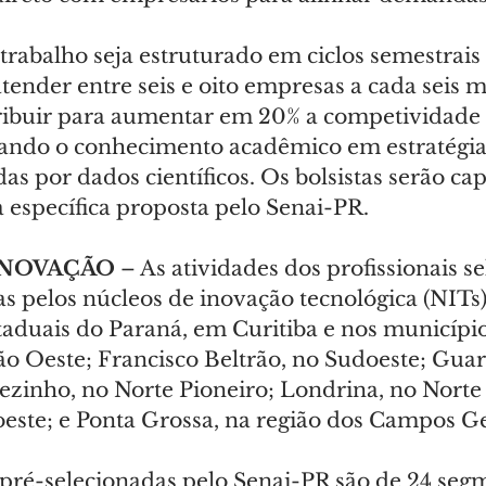
 trabalho seja estruturado em ciclos semestrais
tender entre seis e oito empresas a cada seis 
ribuir para aumentar em 20% a competividade 
grando o conhecimento acadêmico em estratégia
s por dados científicos. Os bolsistas serão ca
específica proposta pelo Senai-PR.
INOVAÇÃO
 – As atividades dos profissionais s
 pelos núcleos de inovação tecnológica (NITs) 
taduais do Paraná, em Curitiba e nos município
ião Oeste; Francisco Beltrão, no Sudoeste; Gua
ezinho, no Norte Pioneiro; Londrina, no Norte
este; e Ponta Grossa, na região dos Campos Ge
pré-selecionadas pelo Senai-PR são de 24 seg