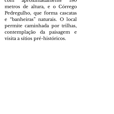
com aproximadamente 180 
metros de altura, e o Córrego 
Pedregulho, que forma cascatas 
e “banheiras” naturais. O local 
permite caminhada por trilhas, 
contemplação da paisagem e 
visita a sítios pré-históricos.
Foto:
 Alessandro Vieira/SEDEST
GERAL
Comentários
Escreva um comentário