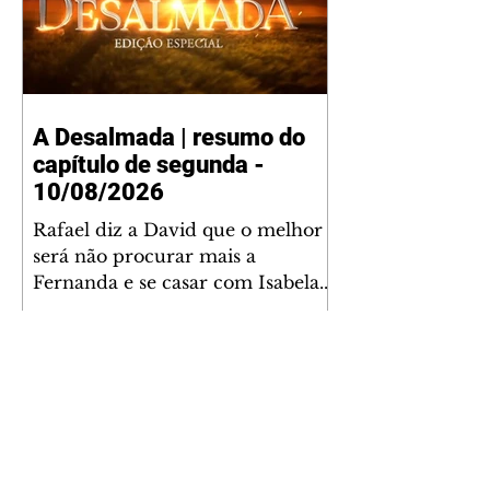
A Desalmada | resumo do
capítulo de segunda -
10/08/2026
Rafael diz a David que o melhor
será não procurar mais a
Fernanda e se casar com Isabela.
Júlia diz a Otávio que sua esposa
desconfia que ele tem uma
amante. Diante do túmulo de
Santiago, Fernanda diz que quer
justiça para ele mas, ao mesmo
tempo, se apaixonou por Rafael.
Martina critica David por ainda