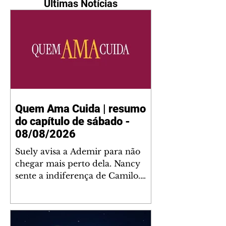
Últimas Notícias
Quem Ama Cuida | resumo
do capítulo de sábado -
08/08/2026
Suely avisa a Ademir para não
chegar mais perto dela. Nancy
sente a indiferença de Camilo.
Tiago diz a Ingrid que ela não
tem competência para presidir a
joalheria. André conta a Pedro
que a associação de advogados