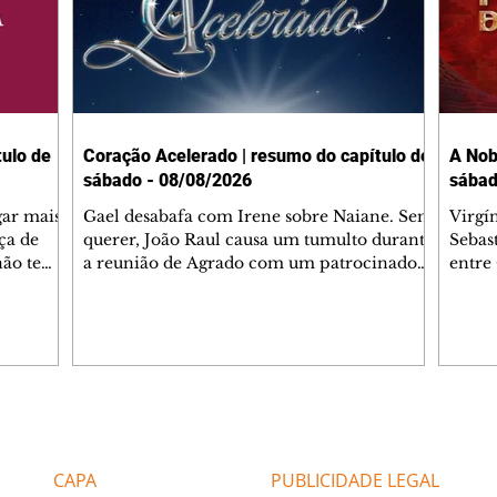
ulo de
Coração Acelerado | resumo do capítulo de
A Nob
sábado - 08/08/2026
sábad
gar mais
Gael desabafa com Irene sobre Naiane. Sem
Virgí
ça de
querer, João Raul causa um tumulto durante
Sebas
 não tem
a reunião de Agrado com um patrocinador.
entre
ia.
Zilá orienta Osmar a seguir Cinara, que
que B
ão de
percebe a movimentação e alerta Ronei.
nega 
ntino
Palhares confronta Cinara sobre a
Tonho
aproximação com Ronei. Eduarda pensa
a fam
una no
em pedir a Valéria para ficar com Sol. Gael
com O
a. Dora
decide terminar com Naiane. João Raul
e é d
m
inventa para Agrado que não está
comen
Editorias
Editais Certificados
Lyris
conseguindo conviver com seu sucesso, e
tungs
urante de
termina o relacionamento dos dois.
Dióge
CAPA
PUBLICIDADE LEGAL