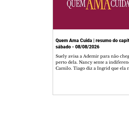
Quem Ama Cuida | resumo do capít
sábado - 08/08/2026
Suely avisa a Ademir para não che
perto dela. Nancy sente a indiferen
Camilo. Tiago diz a Ingrid que ela
competência para presidir a joalher
André conta a Pedro que a associaç
advogados expulsou Ademir. Laure
contrata Adriana para servir no
restaurante. Adriana vê Pedro e Br
restaurante. Bruna provoca Adrian
pede ajuda a André para marcar u
Contato comercial
encontro com Suely. Adriana diz a 
mmjornale@gmail.com
que está feliz trabalhando no resta
Telefone: (41) 99978-9956
Nanc