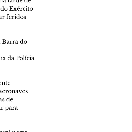
na tarde de 
 do Exército 
r feridos 
 Barra do 
a da Polícia 
nte 
 aeronaves 
as de 
r para 