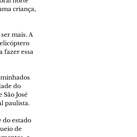
ral norte 
uma criança, 
ser mais. A 
elicóptero 
 fazer essa 
caminhados 
dade do 
e São José 
l paulista.
e do estado 
ueio de 