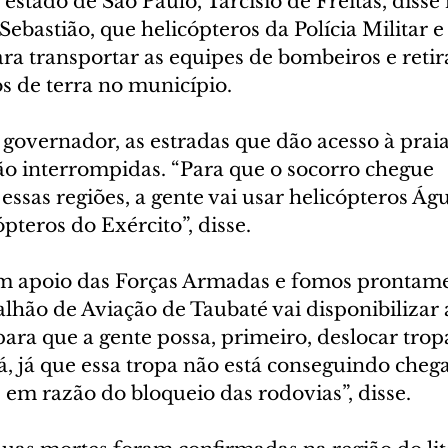
stado de São Paulo, Tarcísio de Freitas, disse 
 Sebastião, que helicópteros da Polícia Militar e
ra transportar as equipes de bombeiros e retira
s de terra no município.
governador, as estradas que dão acesso à praia
ão interrompidas. “Para que o socorro chegue 
ssas regiões, a gente vai usar helicópteros Águi
ópteros do Exército”, disse.
um apoio das Forças Armadas e fomos prontame
alhão de Aviação de Taubaté vai disponibilizar
ara que a gente possa, primeiro, deslocar trop
, já que essa tropa não está conseguindo chega
 em razão do bloqueio das rodovias”, disse.