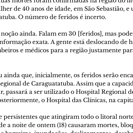
as mortes foram confirmadas na região do lito
lher de 40 anos de idade, em São Sebastião, e 
atuba. O número de feridos é incerto.
 noção ainda. Falam em 30 [feridos], mas pode 
informação exata. A gente está deslocando de h
beiros e médicos para a região justamente para
u ainda que, inicialmente, os feridos serão en
Regional de Caraguatatuba. Assim que a capaci
r, passará a ser utilizado o Hospital Regional d
teriormente, o Hospital das Clínicas, na capita
 persistentes que atingiram todo o litoral nort
de a noite de ontem (18) causaram mortes, bloq