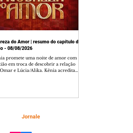
reza do Amor | resumo do capítulo de
o - 08/08/2026
nia promete uma noite de amor com
tião em troca de descobrir a relação
 Omar e Lúcia/Alika. Kênia acredita
inta esteja mesmo ao lado de Jendal, e
o convite para jantar com os dois.
 desabafa com Casemiro e conta que
ília de Lúcia/Alika tem uma dívida
mar. Ana Maria vai à casa de Manoel
estratada por Fortunato. José e Omar
tam sobre a possível jazida de
Siga
Jornale
tênio na região. Virgínia provoca
nes na frente de Marta. Binta s