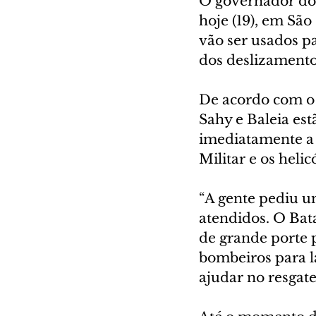
O governador do e
hoje (19), em São
vão ser usados pa
dos deslizamento
De acordo com o 
Sahy e Baleia est
imediatamente a e
Militar e os helic
“A gente pediu 
atendidos. O Bat
de grande porte p
bombeiros para lá
ajudar no resgate