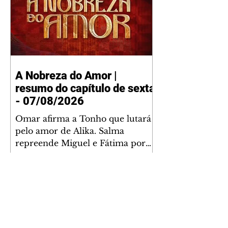
A Nobreza do Amor |
resumo do capítulo de sexta
- 07/08/2026
Omar afirma a Tonho que lutará
pelo amor de Alika. Salma
repreende Miguel e Fátima por
terem sido rudes com Omar.
Maria Helena aconselha Manoel
sobre seu namoro com Ana
Maria. Pressionado, Bakari revela
a Jendal que Chinua esteve em
terras inimigas. Omar pede que