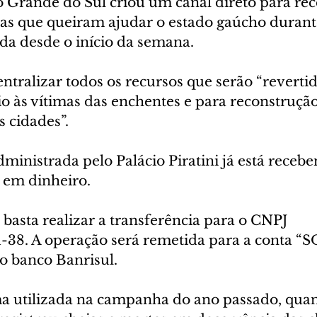
 Grande do Sul criou um canal direto para rec
as que queiram ajudar o estado gaúcho durante
ada desde o início da semana.
entralizar todos os recursos que serão “reverti
o às vítimas das enchentes e para reconstrução
s cidades”.
inistrada pelo Palácio Piratini já está recebe
 em dinheiro.
 basta realizar a transferência para o CNPJ 
38. A operação será remetida para a conta “S
o banco Banrisul.
a utilizada na campanha do ano passado, quan