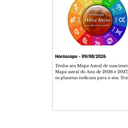
Horóscopo - 09/08/2026
Tenha seu Mapa Astral de nascimen
Mapa astral do Ano de 2026 e 2027,
os planetas indicam para o seu: Tra
Amor, Dinheiro, Saúde e Família. E
com 35 páginas. Adquira já através 
loja virtual ou na loja física: rua E
Perneta 30 – loja 21 – galeria Ceza
– centro – Curitiba. Você pode ped
também através do nosso Whatsapp
receber seu livro virtual: (41) 99719
Escute o programa Bom Dia Astral 