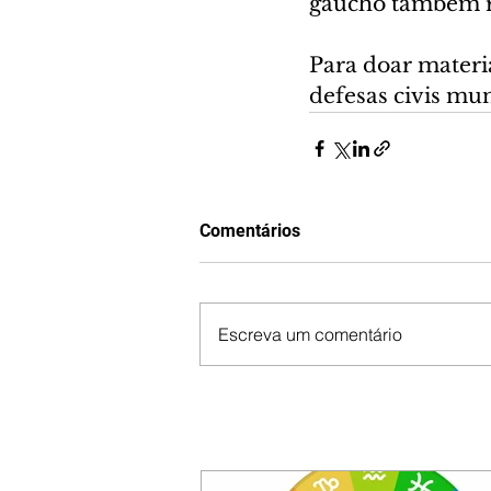
gaúcho também re
Para doar materia
defesas civis mun
Comentários
Escreva um comentário