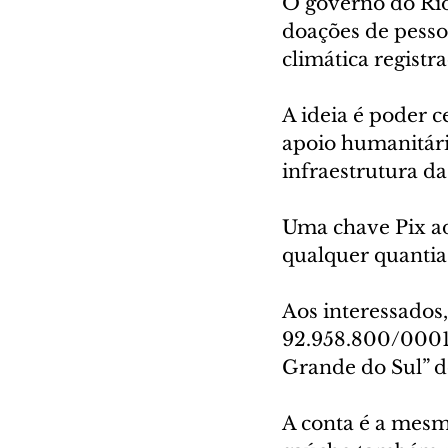
O governo do Rio
doações de pesso
climática registr
A ideia é poder c
apoio humanitári
infraestrutura da
Uma chave Pix adm
qualquer quantia
Aos interessados,
92.958.800/0001-
Grande do Sul” d
A conta é a mesm