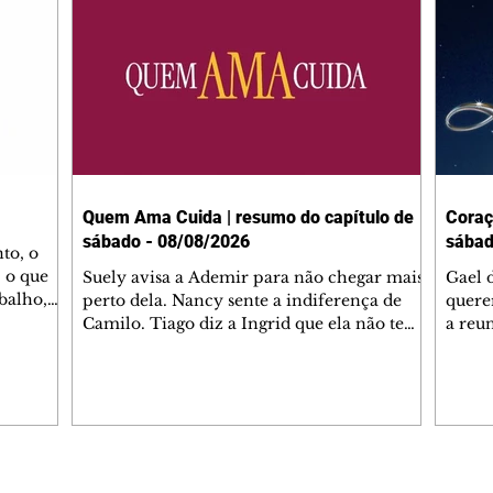
Quem Ama Cuida | resumo do capítulo de
Coraç
sábado - 08/08/2026
sábad
to, o
 o que
Suely avisa a Ademir para não chegar mais
Gael 
balho,
perto dela. Nancy sente a indiferença de
quere
studo
Camilo. Tiago diz a Ingrid que ela não tem
a reu
da nossa
competência para presidir a joalheria.
Zilá 
miliano
André conta a Pedro que a associação de
perce
r Franco
advogados expulsou Ademir. Laurentino
Palha
ir
contrata Adriana para servir no
aprox
 e
restaurante. Adriana vê Pedro e Bruna no
em pe
-0645.
restaurante. Bruna provoca Adriana. Dora
decid
através
pede ajuda a André para marcar um
inven