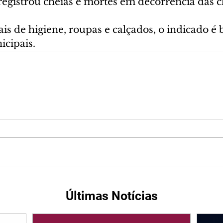
gistrou cheias e mortes em decorrência das c
is de higiene, roupas e calçados, o indicado é 
icipais.
Últimas Notícias