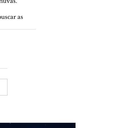
huvas.
buscar as 