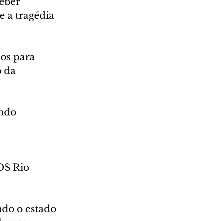
eber 
 a tragédia 
dos para 
 da 
ndo 
OS Rio 
do o estado 