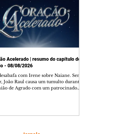
ão Acelerado | resumo do capítulo de
o - 08/08/2026
desabafa com Irene sobre Naiane. Sem
r, João Raul causa um tumulto durante
nião de Agrado com um patrocinador.
orienta Osmar a seguir Cinara, que
be a movimentação e alerta Ronei.
res confronta Cinara sobre a
imação com Ronei. Eduarda pensa
dir a Valéria para ficar com Sol. Gael
e terminar com Naiane. João Raul
ta para Agrado que não está