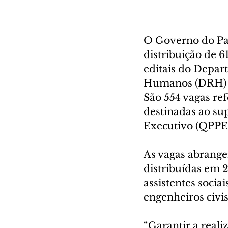
O Governo do Par
distribuição de 
editais do Depar
Humanos (DRH) da
São 554 vagas ref
destinadas ao su
Executivo (QPPE
As vagas abrange
distribuídas em 
assistentes sociai
engenheiros civi
“Garantir a real