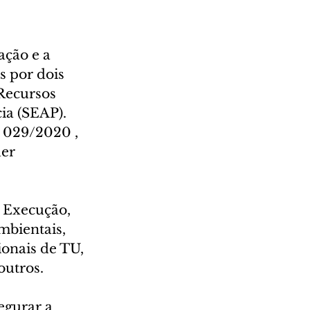
ção e a 
 por dois 
Recursos 
a (SEAP). 
l 029/2020 , 
er 
 Execução, 
mbientais, 
ionais de TU, 
outros.
egurar a 