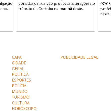
ulgação
corridas de rua vão provocar alterações no
07/08
a na
trânsito de Curitiba na manhã deste
prefe
6), em
domingo (9/8). As mudanças começam às
nesta 
. O time
5h30 e afetam principalmente as regiões do
novo 
elo
Jardim das Américas e do Água Verde.
Curit
 a
Agentes de trânsito e monitores farão o
també
 Arena
acompanhamento das provas. A orientação
da co
é para que os motoristas programem os
preser
deslocamentos com antecedência,
celeb
Editorias
Editais Certificados
nê e
respeitem a sinalização provisória e as
data.
ndo.
orientações dos agentes de trânsito,
Aveni
CAPA
PUBLICIDADE LEGAL
utilizando rotas al
estrut
CIDADE
centr
GERAL
POLÍTICA
ESPORTES
POLÍCIA
MUNDO
TURISMO
CULTURA
HORÓSCOPO