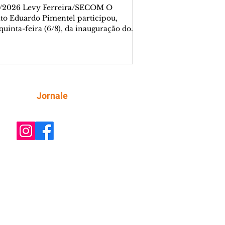
/2026 Levy Ferreira/SECOM O
ito Eduardo Pimentel participou,
quinta-feira (6/8), da inauguração do
Complexo Administrativo da Unimed
iba, no Tarumã. Durante a cerimônia,
m foi inaugurada a Casa da Memória
operativa, espaço criado para
var a trajetória da instituição, que
ra 55 anos de fundação nesta mesma
Siga
Jornale
 O complexo está localizado na
da Affonso Penna, 297. A nova
ura reúne áreas administrativas,
o de treina