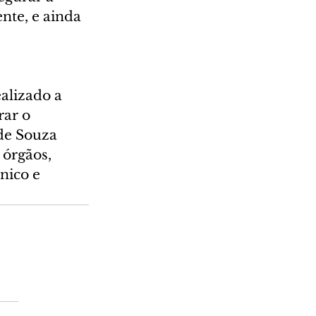
nte, e ainda 
alizado a 
ar o 
de Souza 
 órgãos, 
nico e 