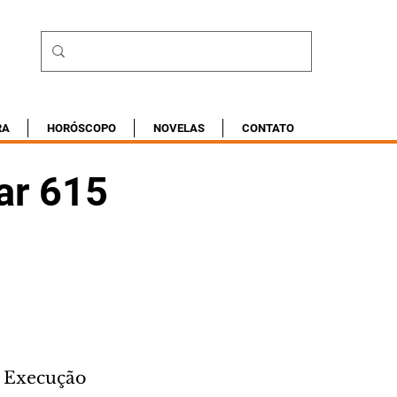
RA
HORÓSCOPO
NOVELAS
CONTATO
ar 615
e Execução