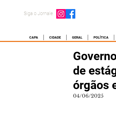
Siga o Jornale
CAPA
CIDADE
GERAL
POLÍTICA
Governo
de estág
órgãos 
04/06/2025