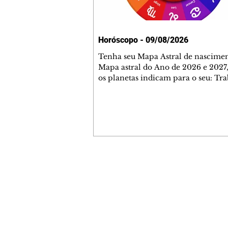
Horóscopo - 09/08/2026
Tenha seu Mapa Astral de nascimen
Mapa astral do Ano de 2026 e 2027,
os planetas indicam para o seu: Tra
Amor, Dinheiro, Saúde e Família. E
com 35 páginas. Adquira já através 
loja virtual ou na loja física: rua E
Perneta 30 – loja 21 – galeria Ceza
– centro – Curitiba. Você pode ped
também através do nosso Whatsapp
receber seu livro virtual: (41) 99719
Escute o programa Bom Dia Astral 
Contato comercial
da Rádio Cultura AM 930 e t
mmjornale@gmail.com
Telefone: (41) 99978-9956
Redação
E-mail:
redacaojornale@gmail.com