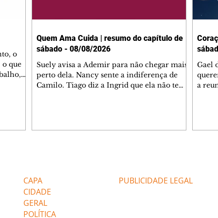
Quem Ama Cuida | resumo do capítulo de
Coraç
sábado - 08/08/2026
sábad
to, o
 o que
Suely avisa a Ademir para não chegar mais
Gael 
balho,
perto dela. Nancy sente a indiferença de
quere
studo
Camilo. Tiago diz a Ingrid que ela não tem
a reu
da nossa
competência para presidir a joalheria.
Zilá 
miliano
André conta a Pedro que a associação de
perce
r Franco
advogados expulsou Ademir. Laurentino
Palha
ir
contrata Adriana para servir no
aprox
 e
restaurante. Adriana vê Pedro e Bruna no
em pe
-0645.
restaurante. Bruna provoca Adriana. Dora
decid
através
pede ajuda a André para marcar um
inven
Editorias
Editais Certificados
encontro com Suely. Adriana diz a Lyris
conse
que está feliz trabalhando no restaurante de
termi
CAPA
PUBLICIDADE LEGAL
Nanc
CIDADE
GERAL
POLÍTICA