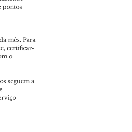
e pontos 
ada mês. Para 
, certificar-
om o 
ios seguem a 
e 
erviço 