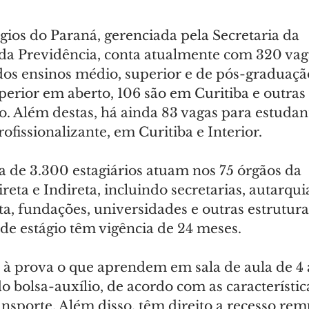
gios do Paraná, gerenciada pela Secretaria da 
da Previdência, conta atualmente com 320 vaga
dos ensinos médio, superior e de pós-graduação
perior em aberto, 106 são em Curitiba e outras 
o. Além destas, há ainda 83 vagas para estudant
fissionalizante, em Curitiba e Interior.
a de 3.300 estagiários atuam nos 75 órgãos da 
eta e Indireta, incluindo secretarias, autarqui
a, fundações, universidades e outras estrutura
e estágio têm vigência de 24 meses.
 à prova o que aprendem em sala de aula de 4 a
o bolsa-auxílio, de acordo com as característic
ansporte. Além disso, têm direito a recesso re