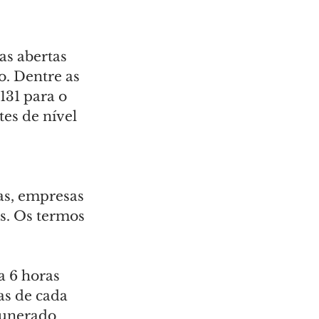
s abertas 
. Dentre as 
131 para o 
es de nível 
as, empresas 
s. Os termos 
 6 horas 
as de cada 
munerado 