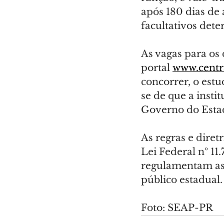
após 180 dias de
facultativos dete
As vagas para os 
portal 
www.centra
concorrer, o estu
se de que a insti
Governo do Estado
As regras e diret
Lei Federal nº 1
regulamentam as m
público estadual.
Foto: SEAP-PR