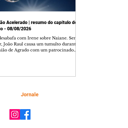
ão Acelerado | resumo do capítulo de
o - 08/08/2026
desabafa com Irene sobre Naiane. Sem
r, João Raul causa um tumulto durante
nião de Agrado com um patrocinador.
orienta Osmar a seguir Cinara, que
be a movimentação e alerta Ronei.
res confronta Cinara sobre a
imação com Ronei. Eduarda pensa
dir a Valéria para ficar com Sol. Gael
e terminar com Naiane. João Raul
ta para Agrado que não está
Siga
Jornale
guindo conviver com seu sucesso, e
na o relacionamento dos dois.