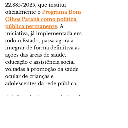
22.885/2025, que institui 
oficialmente o 
Programa Bons 
Olhos Paraná como política 
pública permanente
. A 
iniciativa, já implementada em 
todo o Estado, passa agora a 
integrar de forma definitiva as 
ações das áreas de saúde, 
educação e assistência social 
voltadas à promoção da saúde 
ocular de crianças e 
adolescentes da rede pública.
Criado pelo Governo do Estado 
e financiado com recursos do 
Fundo para a Infância e 
Adolescência (FIA), o Bons 
Olhos Paraná já contemplou 