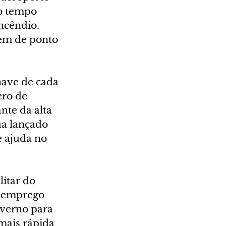
o tempo 
ncêndio. 
em de ponto 
ave de cada 
ro de 
nte da alta 
a lançado 
e ajuda no 
itar do 
o emprego 
verno para 
mais rápida 