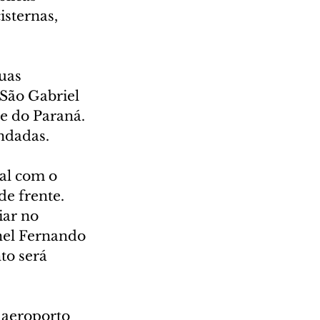
sternas, 
uas 
São Gabriel 
e do Paraná. 
ndadas.
al com o 
e frente. 
ar no 
nel Fernando 
to será 
 aeroporto 