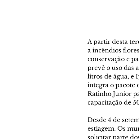
A partir desta te
a incêndios flore
conservação e pa
prevê o uso das 
litros de água, e
integra o pacote
Ratinho Junior p
capacitação de 50
Desde 4 de setem
estiagem. Os mu
solicitar parte 