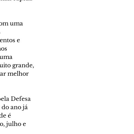
 com uma 
 
entos e 
os 
numa 
uito grande, 
ar melhor 
pela Defesa 
 do ano já 
de é 
, julho e 