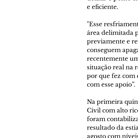
e eficiente.
"Esse resfriamen
área delimitada p
previamente e re
conseguem apagar 
recentemente um
situação real na 
por que fez com 
com esse apoio”.
Na primeira quinz
Civil com alto ri
foram contabiliza
resultado da esti
agosto com nívei