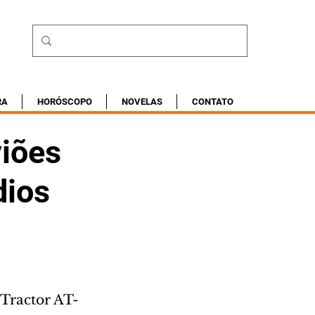
RA
HORÓSCOPO
NOVELAS
CONTATO
viões
dios
Tractor AT-