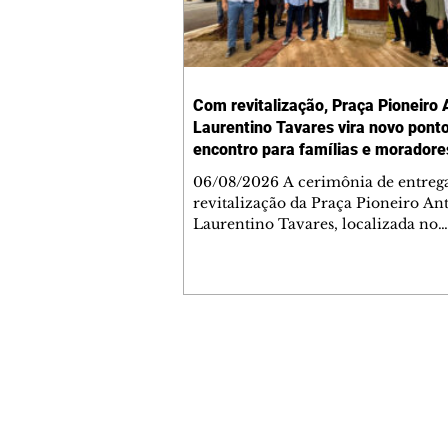
Com revitalização, Praça Pioneiro 
Laurentino Tavares vira novo pont
encontro para famílias e moradore
Jardim Liberdade
06/08/2026 A cerimônia de entreg
revitalização da Praça Pioneiro An
Laurentino Tavares, localizada no
cruzamento da Avenida dos Palma
as ruas Laudelino Pedro da Silva e 
Chrisóstomo Capinan, no Jardim
Liberdade, ocorreu nesta quinta-fei
espaço recebeu melhorias que amp
opções de lazer e convivência da
Contato comercial
comunidade, tornando a praça mai
mmjornale@gmail.com
acessível, segura e confortável para
Telefone: (41) 99978-9956
moradores de todas as idades. Entre
intervenções estão a instalação d
Redação