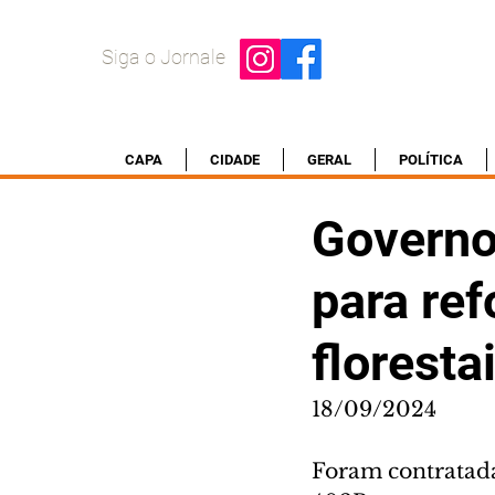
Siga o Jornale
CAPA
CIDADE
GERAL
POLÍTICA
Governo
para re
floresta
18/09/2024
Foram contratada