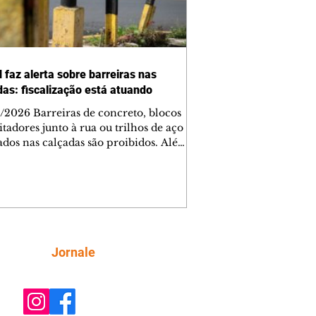
 faz alerta sobre barreiras nas
das: fiscalização está atuando
/2026 Barreiras de concreto, blocos
tadores junto à rua ou trilhos de aço
lados nas calçadas são proibidos. Além
rem obstáculos para a livre circulação
destres, essas estruturas podem causar
rar acidentes de trânsito — e os
ietários dos imóveis podem ser
sabilizados. O alerta é do Instituto de
isa e Planejamento de Ponta Grossa
), que está intensificando a
Siga
Jornale
ização sobre as calçadas, o que inclui
 barreiras. Um ca