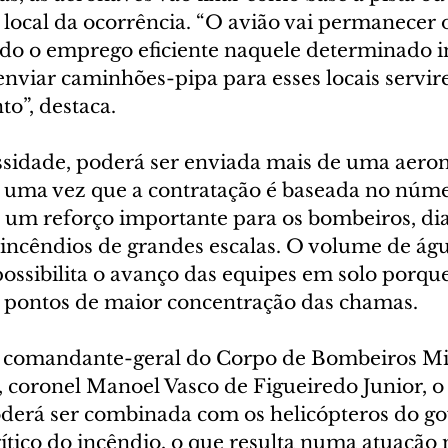
local da ocorrência. “O avião vai permanecer 
ndo o emprego eficiente naquele determinado i
iar caminhões-pipa para esses locais servir
o”, destaca.
sidade, poderá ser enviada mais de uma aeron
uma vez que a contratação é baseada no núme
 um reforço importante para os bombeiros, dia
incêndios de grandes escalas. O volume de águ
possibilita o avanço das equipes em solo porqu
 pontos de maior concentração das chamas.
 comandante-geral do Corpo de Bombeiros Mil
coronel Manoel Vasco de Figueiredo Junior, 
derá ser combinada com os helicópteros do go
rítico do incêndio, o que resulta numa atuação 