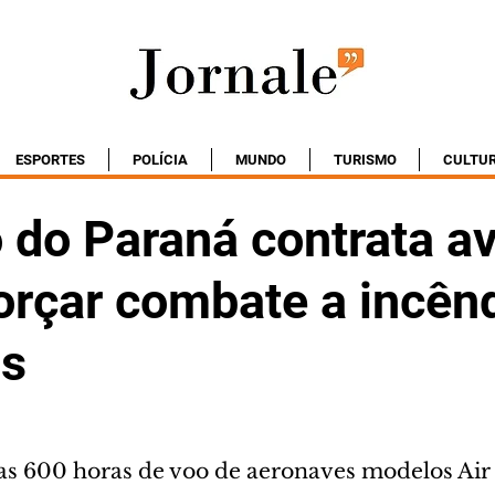
ESPORTES
POLÍCIA
MUNDO
TURISMO
CULTU
 do Paraná contrata a
forçar combate a incên
is
s 600 horas de voo de aeronaves modelos Air 