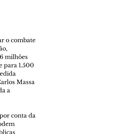
çar o combate 
ão, 
6 milhões 
 para 1.500 
medida 
Carlos Massa 
a a 
por conta da 
podem 
licas 