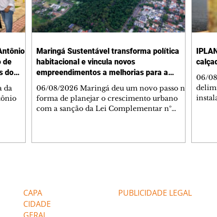
Antônio
Maringá Sustentável transforma política
IPLAN
o de
habitacional e vincula novos
calça
s do
empreendimentos a melhorias para a
06/08
cidade
delimi
a da
06/08/2026 Maringá deu um novo passo na
insta
tônio
forma de planejar o crescimento urbano
de se
com a sanção da Lei Complementar nº
de pe
res com
1.544, que institui o Programa Maringá
ou pio
Dr.
Sustentável. A nova legislação estabelece
propr
regras para a criação de Zonas Especiais de
respon
ra, 6. O
Interesse Social (Zeis) e cria um modelo
Pesqu
liam as
que une produção de moradias, ocupação
(IPLAN
inteligente do território e melhorias que
Editorias
Editais Certificados
fiscal
s
beneficiam toda a população. O principal
essas
avanço da lei é mudar a lógica de concessão
CAPA
PUBLICIDADE LEGAL
 as
de benefícios urbanísticos frente
CIDADE
GERAL