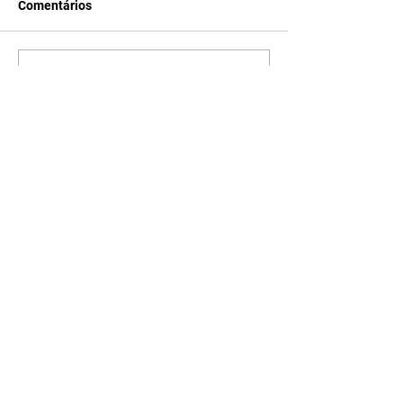
Comentários
Escreva um comentário
Últimas Notícias
Prefeitura de Londrina
promove 1º Mutirão de
Empregos da Zona Oeste