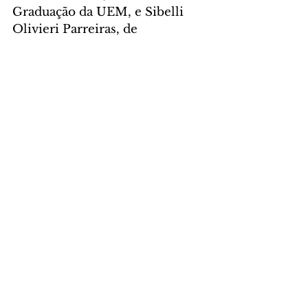
Graduação da UEM, e Sibelli 
Olivieri Parreiras, de 
Planejamento da UENP. Da 
Seti, participaram a diretora de 
Ensino Superior da Seti, Maria 
Aparecida Crissi Knuppel, e os 
assessores Carlos Henrique 
Boscardin Nauiack (Ensino 
Superior) e Gisele Miyoko 
Onuki (Relações Institucionais e 
Cooperação Internacional).
Foto: SETI
GERAL