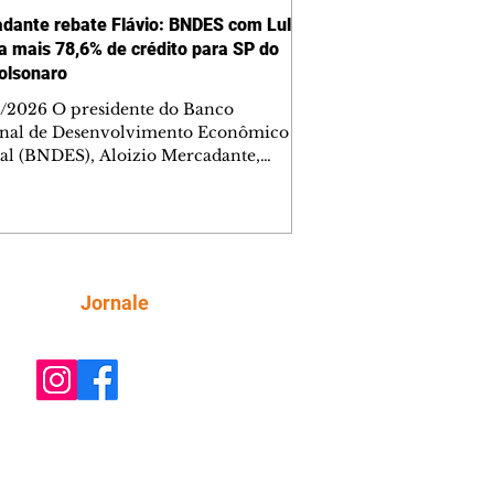
dante rebate Flávio: BNDES com Lula
a mais 78,6% de crédito para SP do
olsonaro
/2026 O presidente do Banco
nal de Desenvolvimento Econômico
ial (BNDES), Aloizio Mercadante,
eu no domingo, 2, declarações do
dato à Presidência da República do
lávio Bolsonaro, de que o Estado de
aulo teria sido boicotado pelo governo
 O executivo informou que, na sua
o, o banco aprovou R$ 163 bilhões em
Siga
Jornale
ções de crédito no Estado, um volume
 superior ao liberado nos quatro anos
verno anterior, de Jair Bolsonaro. "O