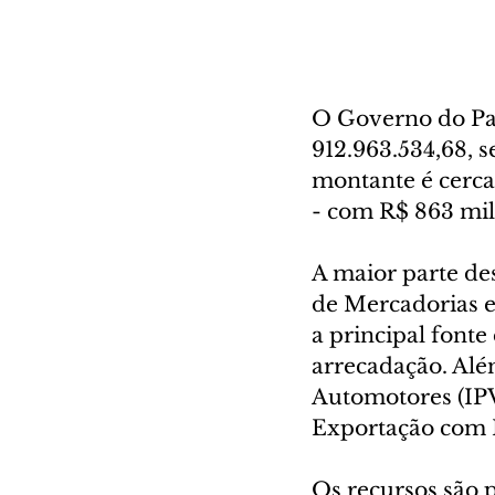
O Governo do Pa
912.963.534,68, 
montante é cerca
- com R$ 863 mil
A maior parte de
de Mercadorias e 
a principal fonte
arrecadação. Alé
Automotores (IPV
Exportação com R
Os recursos são p