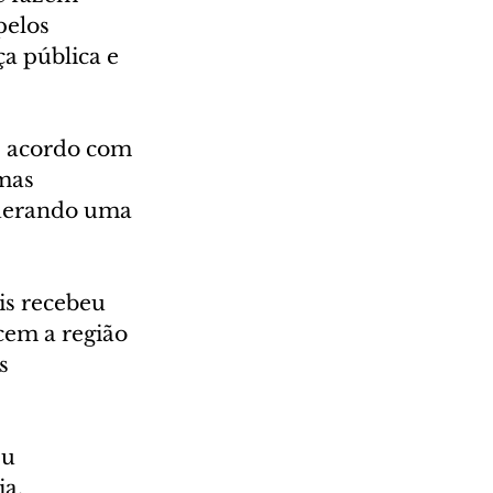
pelos 
a pública e 
e acordo com 
mas 
iderando uma 
is recebeu 
cem a região 
s 
u 
ia.