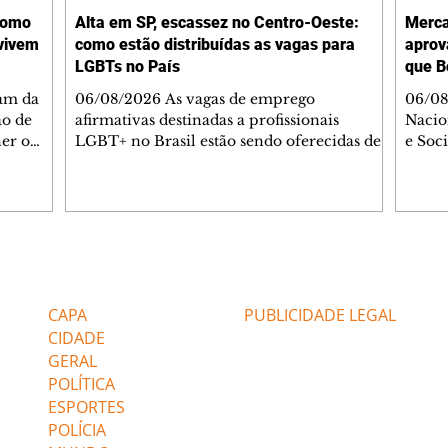
como
Alta em SP, escassez no Centro-Oeste:
Merca
evivem
como estão distribuídas as vagas para
aprov
LGBTs no País
que B
ram da
06/08/2026 As vagas de emprego
06/08
ão de
afirmativas destinadas a profissionais
Nacio
er o
LGBT+ no Brasil estão sendo oferecidas de
e Soc
PL-AL)
maneira desigual no País, com cinco
rebat
te da
Estados tendo média de ofertas abaixo de
candi
liza o
0%. Entre as localidades nas quais a abertura
PL, F
ta.
desses postos aparece em destaque, ainda
São P
e teve o
assim o índice é pouco expressivo: são
Lula.
ndiciados
aproximadamente duas vagas para esse
gestã
Editorias
Editais Certificados
nácio
público a cada 100 abertas. Os dados são do
opera
ambém
relatório "O placar da Diversidade no
78,6%
CAPA
PUBLICIDADE LEGAL
trabalho", lançado pela plataforma de
do go
CIDADE
recrutam
GERAL
POLÍTICA
ESPORTES
POLÍCIA