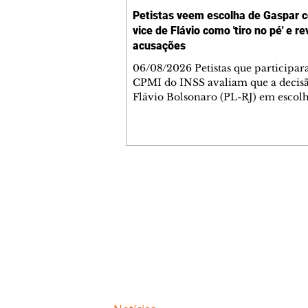
Petistas veem escolha de Gaspar 
vice de Flávio como 'tiro no pé' e r
acusações
06/08/2026 Petistas que participa
CPMI do INSS avaliam que a decis
Flávio Bolsonaro (PL-RJ) em escolh
deputado federal Alfredo Gaspar (
como seu candidato à vice-presiden
República foi um "tiro no pé" e sina
isolamento que a campanha enfren
Gaspar foi o relator dessa comissão 
relatório, que colocava no rol de i
Contato comercial
Lulinha, filho do presidente Luiz I
mmjornale@gmail.com
Lula da Silva, rejeitado. Petistas t
Telefone: (41) 99978-9956
deverão apontar arsenal de acus
Redação
E-mail:
redacaojornale@gmail.com