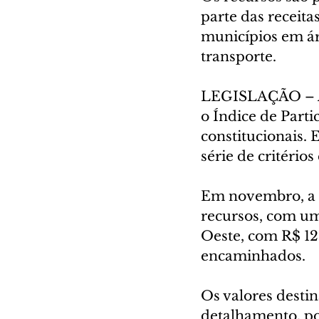
parte das receita
municípios em ár
transporte.
LEGISLAÇÃO – As 
o Índice de Part
constitucionais.
série de critérios
Em novembro, a R
recursos, com um
Oeste, com R$ 12
encaminhados.
Os valores desti
detalhamento, po