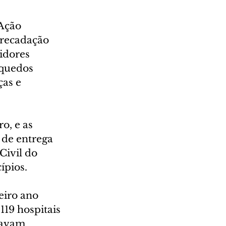
Ação 
rrecadação 
idores 
nquedos 
as e 
o, e as 
 de entrega 
Civil do 
ípios.
iro ano 
119 hospitais 
tavam 