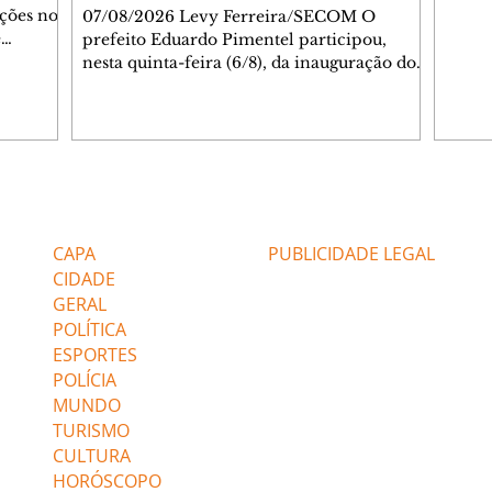
ações no
07/08/2026 Levy Ferreira/SECOM O
e
prefeito Eduardo Pimentel participou,
çam às
nesta quinta-feira (6/8), da inauguração do
egiões do
novo Complexo Administrativo da Unimed
de.
Curitiba, no Tarumã. Durante a cerimônia,
ão o
também foi inaugurada a Casa da Memória
ientação
da cooperativa, espaço criado para
m os
preservar a trajetória da instituição, que
celebra 55 anos de fundação nesta mesma
Editorias
Editais Certificados
e as
data. O complexo está localizado na
Avenida Affonso Penna, 297. A nova
CAPA
PUBLICIDADE LEGAL
estrutura reúne áreas administrativas,
CIDADE
centro de treina
GERAL
POLÍTICA
ESPORTES
POLÍCIA
MUNDO
TURISMO
CULTURA
HORÓSCOPO