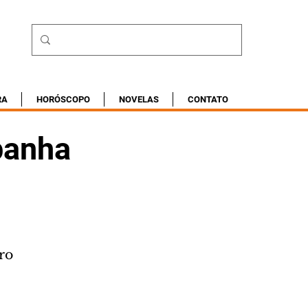
RA
HORÓSCOPO
NOVELAS
CONTATO
panha
ro