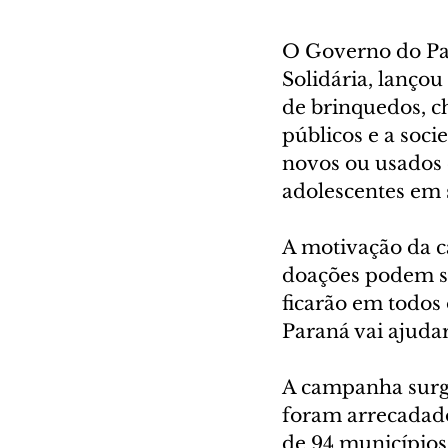
O Governo do Par
Solidária, lançou
de brinquedos, c
públicos e a soc
novos ou usados e
adolescentes em s
A motivação da c
doações podem se
ficarão em todos 
Paraná vai ajuda
A campanha surg
foram arrecadados
de 94 municípios