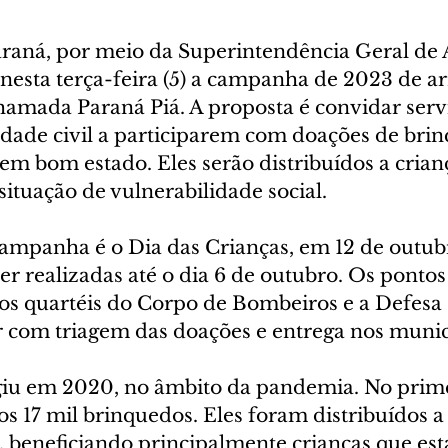
aná, por meio da Superintendência Geral de 
 nesta terça-feira (5) a campanha de 2023 de a
hamada Paraná Piá. A proposta é convidar serv
iedade civil a participarem com doações de bri
m bom estado. Eles serão distribuídos a crianç
ituação de vulnerabilidade social.
ampanha é o Dia das Crianças, em 12 de outubr
r realizadas até o dia 6 de outubro. Os pontos
os quartéis do Corpo de Bombeiros e a Defesa 
r com triagem das doações e entrega nos munic
iu em 2020, no âmbito da pandemia. No prime
 17 mil brinquedos. Eles foram distribuídos a 
, beneficiando principalmente crianças que es