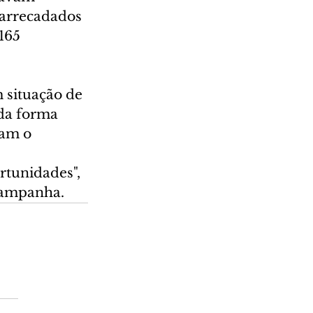
arrecadados 
165 
 situação de 
da forma 
tam o 
rtunidades", 
campanha.