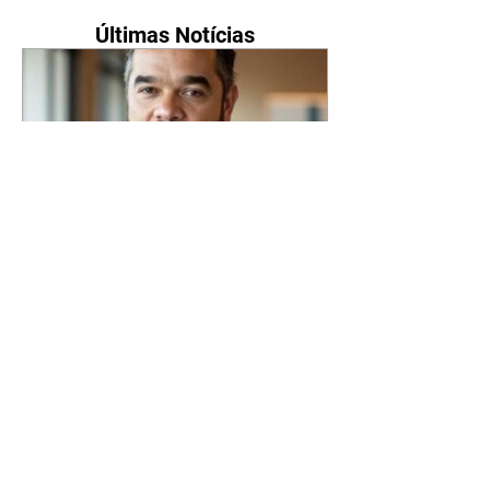
Últimas Notícias
Caiado diz que privatizaria
segmentos do gás, mas não
Petrobras, Banco do Brasil e
Caixa
07/08/2026 O candidato do PSD
à Presidência da República,
Ronaldo Caiado, afirmou que não
privatizaria a Petrobras, o Banco
do Brasil e a Caixa Econômica
Federal, mas admitiu a