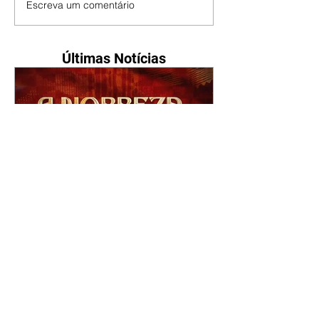
Escreva um comentário
Últimas Notícias
A Nobreza do Amor |
resumo do capítulo de sexta
- 07/08/2026
Omar afirma a Tonho que lutará
pelo amor de Alika. Salma
repreende Miguel e Fátima por
terem sido rudes com Omar.