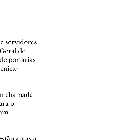
e servidores 
Geral de 
de portarias 
écnica-
ém chamada 
ara o 
jam 
estão aptas a 