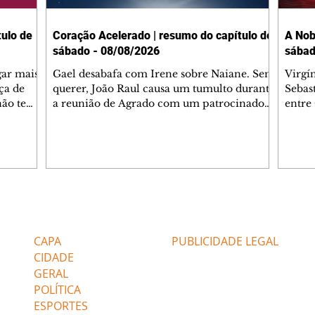
ulo de
Coração Acelerado | resumo do capítulo de
A Nob
sábado - 08/08/2026
sábad
gar mais
Gael desabafa com Irene sobre Naiane. Sem
Virgí
ça de
querer, João Raul causa um tumulto durante
Sebas
 não tem
a reunião de Agrado com um patrocinador.
entre
ia.
Zilá orienta Osmar a seguir Cinara, que
que B
ão de
percebe a movimentação e alerta Ronei.
nega 
ntino
Palhares confronta Cinara sobre a
Tonho
aproximação com Ronei. Eduarda pensa
a fam
una no
em pedir a Valéria para ficar com Sol. Gael
com O
a. Dora
decide terminar com Naiane. João Raul
e é d
m
inventa para Agrado que não está
comen
Editorias
Editais Certificados
Lyris
conseguindo conviver com seu sucesso, e
tungs
urante de
termina o relacionamento dos dois.
Dióge
CAPA
PUBLICIDADE LEGAL
CIDADE
GERAL
POLÍTICA
ESPORTES