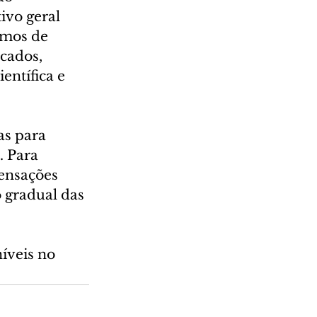
vo geral 
smos de 
cados, 
ntífica e 
as para 
. Para 
ensações 
 gradual das 
íveis no 