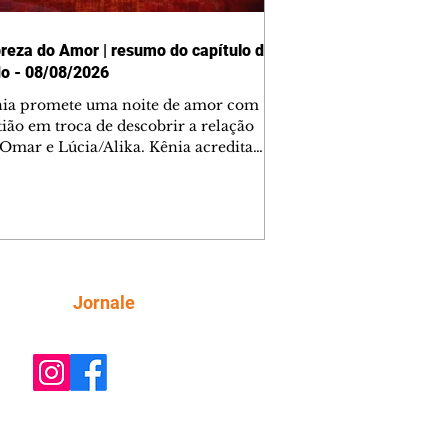
reza do Amor | resumo do capítulo de
o - 08/08/2026
nia promete uma noite de amor com
tião em troca de descobrir a relação
 Omar e Lúcia/Alika. Kênia acredita
inta esteja mesmo ao lado de Jendal, e
o convite para jantar com os dois.
 desabafa com Casemiro e conta que
ília de Lúcia/Alika tem uma dívida
mar. Ana Maria vai à casa de Manoel
estratada por Fortunato. José e Omar
tam sobre a possível jazida de
Siga
Jornale
tênio na região. Virgínia provoca
nes na frente de Marta. Binta s