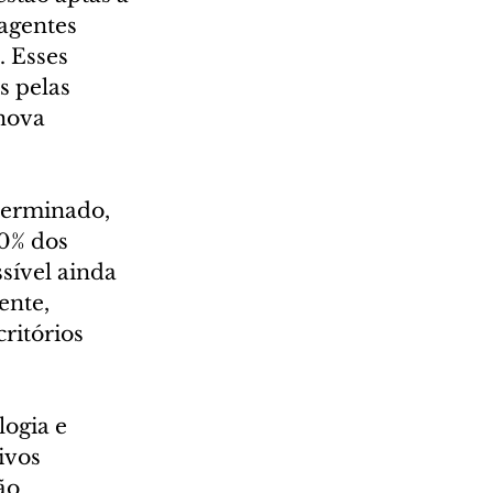
agentes 
. Esses 
s pelas 
nova 
terminado, 
0% dos 
sível ainda 
ente, 
ritórios 
ogia e 
ivos 
ão 