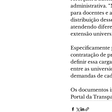
administrativa. 
para docentes e 
distribuição dess
atendendo diferen
extensão universi
Especificamente 
contratação de pr
definir essa carg
entre as univers
demandas de ca
Os documentos ins
Portal da Transpa