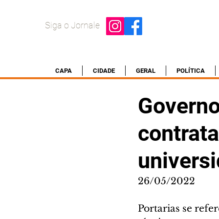
Siga o Jornale
CAPA
CIDADE
GERAL
POLÍTICA
Governo 
contrat
univers
26/05/2022
Portarias se refe