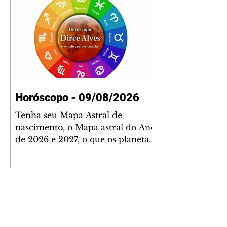
Horóscopo - 09/08/2026
Tenha seu Mapa Astral de
nascimento, o Mapa astral do Ano
de 2026 e 2027, o que os planetas
indicam para o seu: Trabalho,
Amor, Dinheiro, Saúde e Família.
Estudo com 35 páginas. Adquira
já através da nossa loja virtual ou
na loja física: rua Emiliano
Perneta 30 – loja 21 – galeria
Cezar Franco – centro –