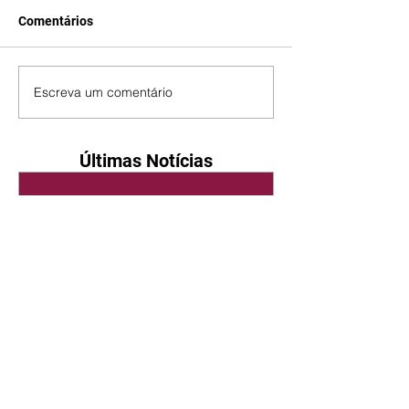
Comentários
Escreva um comentário
Últimas Notícias
Quem Ama Cuida | resumo
do capítulo de sábado -
08/08/2026