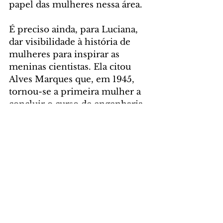
papel das mulheres nessa área.
É preciso ainda, para Luciana, 
dar visibilidade à história de 
mulheres para inspirar as 
meninas cientistas. Ela citou 
Alves Marques que, em 1945, 
tornou-se a primeira mulher a 
concluir o curso de engenharia 
no estado do Paraná e a 
primeira engenheira negra do 
Brasil; e, mais recentemente, a 
cientista brasileira Jaqueline 
Goes de Jesus, uma mulher 
negra, foi uma das responsáveis 
pelo sequenciamento genético 
do novo coronavírus dos 
primeiros casos de covid-19 na 