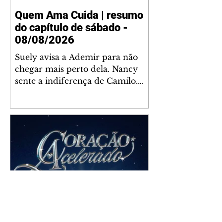
Quem Ama Cuida | resumo
do capítulo de sábado -
08/08/2026
Suely avisa a Ademir para não
chegar mais perto dela. Nancy
sente a indiferença de Camilo.
Tiago diz a Ingrid que ela não
tem competência para presidir a
joalheria. André conta a Pedro
que a associação de advogados
expulsou Ademir. Laurentino
contrata Adriana para servir no
restaurante. Adriana vê Pedro e
Bruna no restaurante. Bruna
provoca Adriana. Dora pede
ajuda a André para marcar um
Coração Acelerado | resumo
encontro com Suely. Adriana diz