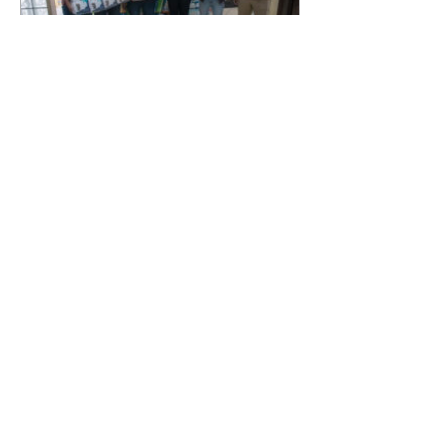
Novo secretário entrega
doações arrecadadas por
atletas e técnicos
07/08/2026 Nesta sexta-feira
(7/8), o novo secretário municipal
do Esporte, Lazer e Juventude,
José Antônio de Melo Filho, fez a
entrega de 5.873 fraldas
geriátricas arrecadadas durante a
Campanha de Atenção à Pessoa
Idosa à Fundação de Ação Social
(FAS). A doação é uma
contrapartida social de atletas,
paratletas, técnicos e instituições