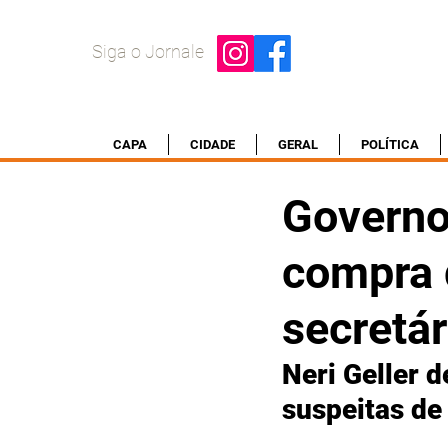
Siga o Jornale
CAPA
CIDADE
GERAL
POLÍTICA
Governo 
compra 
secretá
Neri Geller d
suspeitas de 