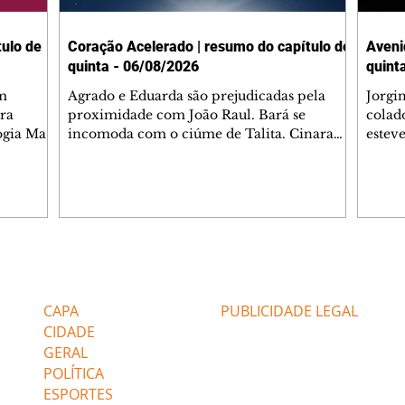
ulo de
Coração Acelerado | resumo do capítulo de
Aveni
quinta - 06/08/2026
quint
m
Agrado e Eduarda são prejudicadas pela
Jorgi
ra
proximidade com João Raul. Bará se
colad
ogia Mau
incomoda com o ciúme de Talita. Cinara
estev
e Rafael
desabafa com Ronei e decide passar uns
infor
dias na casa de Palhares. Agrado pede para
e pro
 casal.
ter uma conversa com Eduarda. Janete
Iran 
 de
confronta Zilá, que garante à irmã que não
Monal
o marido
conhece Verônica. Ronei reconhece uma
Dióge
 seu
possível bolsa de Zilá entre os pertences de
olhei
l
Verônica, e liga para Cinara. Agrado pensa
Verôn
Editorias
Editais Certificados
ntar no
em desfazer sua dupla com Eduarda para
praia
 o
ajudar João Raul sem prejudicar a amiga.
Suele
CAPA
PUBLICIDADE LEGAL
fugir 
CIDADE
GERAL
POLÍTICA
ESPORTES