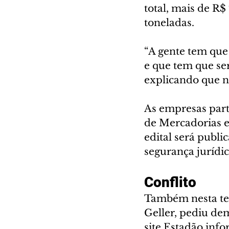
total, mais de R$
toneladas.
“A gente tem que
e que tem que ser
explicando que n
As empresas part
de Mercadorias e
edital será publ
segurança jurídic
Conflito
Também nesta terç
Geller, pediu dem
site Estadão inf