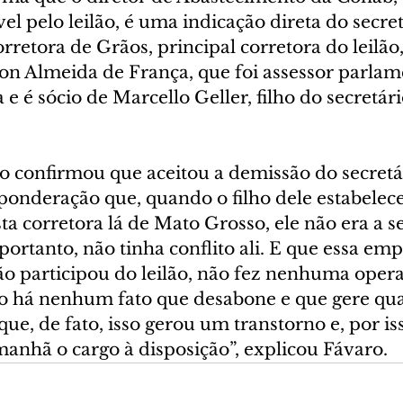
el pelo leilão, é uma indicação direta do secre
retora de Grãos, principal corretora do leilão,
n Almeida de França, que foi assessor parlam
e é sócio de Marcello Geller, filho do secretári
o confirmou que aceitou a demissão do secretár
ponderação que, quando o filho dele estabelece
a corretora lá de Mato Grosso, ele não era a se
 portanto, não tinha conflito ali. E que essa em
o participou do leilão, não fez nenhuma operaç
 há nenhum fato que desabone e que gere qua
ue, de fato, isso gerou um transtorno e, por iss
manhã o cargo à disposição”, explicou Fávaro.