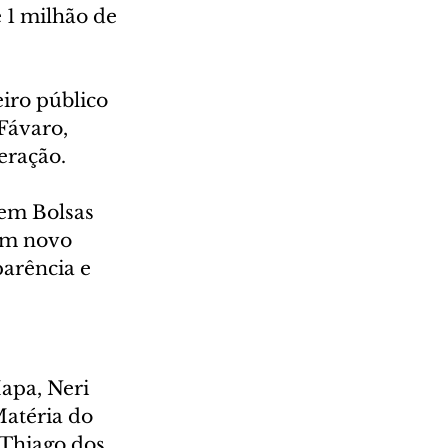
 1 milhão de 
iro público 
Fávaro, 
eração.
em Bolsas 
Um novo 
arência e 
apa, Neri 
Matéria do 
 Thiago dos 