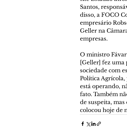
Santos, responsáv
disso, a FOCO Cor
empresário Robso
Geller na Câmara 
empresas.
O ministro Fávar
[Geller] fez uma 
sociedade com est
Política Agrícola,
está operando, nã
fato. Também não
de suspeita, mas q
colocou hoje de 