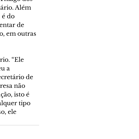
tário. Além 
 é do 
entar de 
o, em outras 
io. “Ele 
u a 
cretário de 
presa não 
ão, isto é 
lquer tipo 
o, ele 