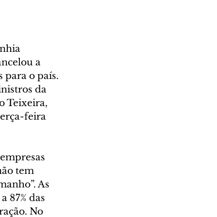
nhia 
ncelou a 
para o país. 
nistros da 
 Teixeira, 
erça-feira 
 empresas 
não tem 
manho”. As 
a 87% das 
ração. No 