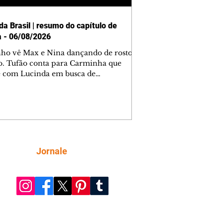
da Brasil | resumo do capítulo de
a - 06/08/2026
nho vê Max e Nina dançando de rosto
o. Tufão conta para Carminha que
e com Lucinda em busca de
mações sobre Rita. Nina despista Max
cura Jorginho, mas não o encontra.
se muda para a casa de Jorginho.
isa pensa em reconquistar Silas.
nes diz a Roni e Leandro que o
ro Tavinho Nunes assistirá ao jogo.
ica e Noêmia perseguem Cadinho na
Siga
Jornale
 deserta. Dolores sugere que Roni peça
n em casamento. Cadinho consegue
da praia