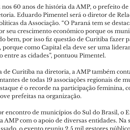
 nos 60 anos de história da AMP, o prefeito de 
etoria. Eduardo Pimentel será o diretor de Rela
Políticas da Associação. “O Paraná tem se desta
r seu crescimento econômico porque os munic
 bem, por isso fiz questão de Curitiba fazer p
, porque como Capital ela deve ser uma lidera
o entre as cidades”, pontuou Pimentel.
 de Curitiba na diretoria, a AMP também cont
ntantes de todas 19 associações regionais de m
staque é o recorde na participação feminina, c
ove prefeitas na organização.
or encontro de municípios do Sul do Brasil, o 
AMP com o apoio de diversas entidades. Na s
ssado, o evento reuniu 2,5 mil gestores público