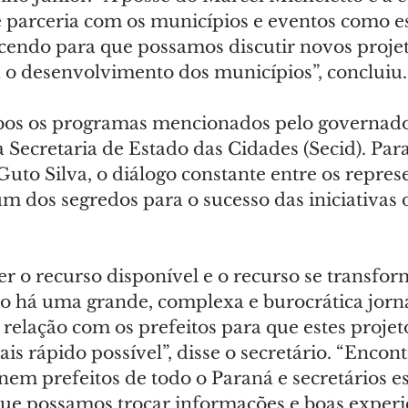
e parceria com os municípios e eventos como e
cendo para que possamos discutir novos projet
 o desenvolvimento dos municípios”, concluiu.
os os programas mencionados pelo governado
Secretaria de Estado das Cidades (Secid). Para
 Guto Silva, o diálogo constante entre os repres
um dos segredos para o sucesso das iniciativas
ter o recurso disponível e o recurso se transf
o há uma grande, complexa e burocrática jorn
 a relação com os prefeitos para que estes proje
ais rápido possível”, disse o secretário. “Encon
em prefeitos de todo o Paraná e secretários es
que possamos trocar informações e boas experiê