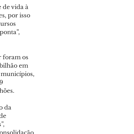
de vida à 
, por isso 
ursos 
ponta”, 
r foram os 
bilhão em 
municípios, 
9 
hões.
o da 
de 
”, 
consolidação 