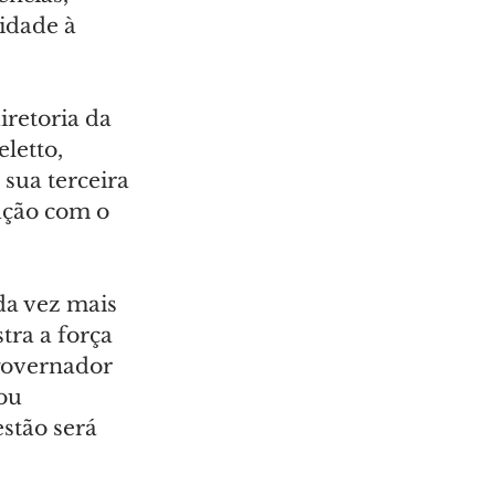
idade à 
iretoria da 
letto, 
sua terceira 
ação com o 
a vez mais 
ra a força 
governador 
ou 
stão será 