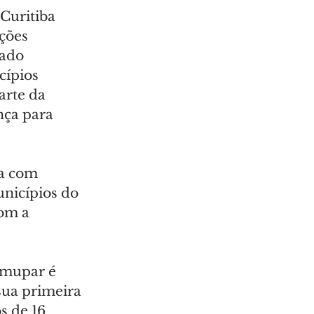
Curitiba 
ções 
cado 
ípios 
arte da 
nça para 
a com 
unicípios do 
om a 
Emupar é 
ua primeira 
s de 16 