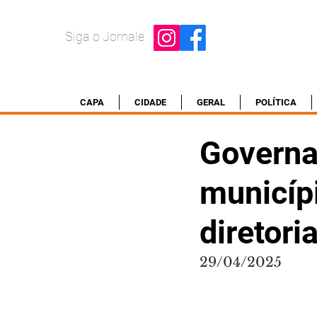
Siga o Jornale
CAPA
CIDADE
GERAL
POLÍTICA
Governa
municíp
diretor
29/04/2025