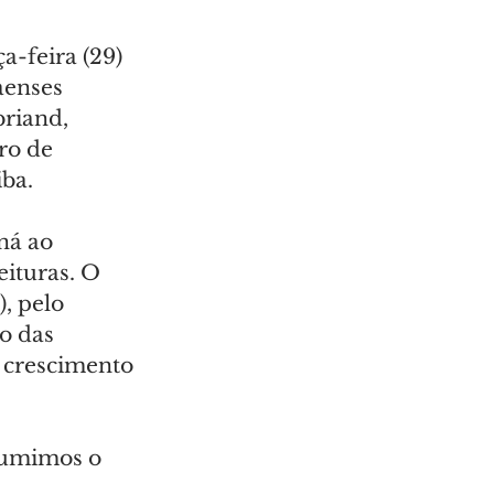
-feira (29) 
aenses 
riand, 
ro de 
ba.
ná ao 
eituras. O 
, pelo 
o das 
crescimento 
sumimos o 