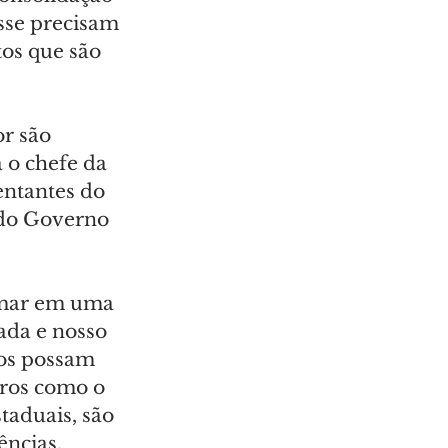
sse precisam 
os que são 
r são 
 o chefe da 
entantes do 
 do Governo 
ormar em uma 
ada e nosso 
tos possam 
tros como o 
taduais, são 
ncias, 