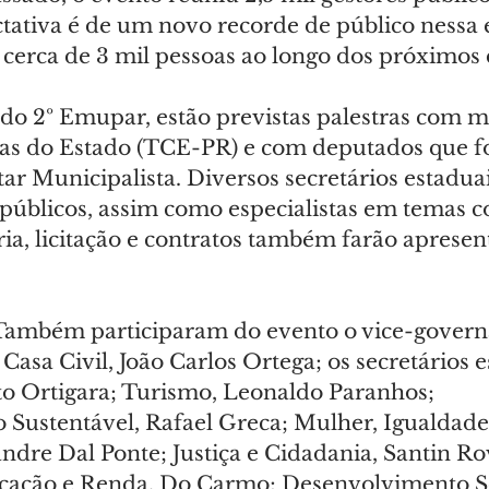
ctativa é de um novo recorde de público nessa 
 cerca de 3 mil pessoas ao longo dos próximos d
o 2º Emupar, estão previstas palestras com 
tas do Estado (TCE-PR) e com deputados que 
r Municipalista. Diversos secretários estaduai
 públicos, assim como especialistas em temas 
ia, licitação e contratos também farão apresen
Também participaram do evento o vice-govern
 Casa Civil, João Carlos Ortega; os secretários e
o Ortigara; Turismo, Leonaldo Paranhos; 
Sustentável, Rafael Greca; Mulher, Igualdade 
ndre Dal Ponte; Justiça e Cidadania, Santin Ro
icação e Renda, Do Carmo; Desenvolvimento So