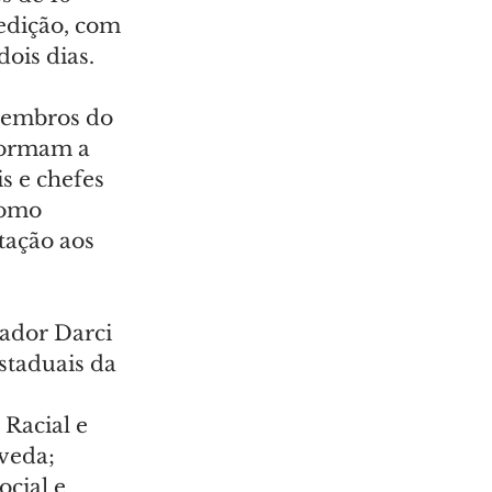
edição, com 
ois dias.
membros do 
formam a 
s e chefes 
como 
tação aos 
ador Darci 
staduais da 
Racial e 
veda; 
cial e 