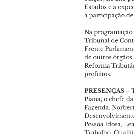
Estados e a expe
a participação de
Na programação d
Tribunal de Con
Frente Parlamenta
de outros órgãos
Reforma Tributár
prefeitos.
PRESENÇAS 
– 
Piana; o chefe da
Fazenda, Norbert
Desenvolvimento 
Pessoa Idosa, Lea
Trabalho, Qualif