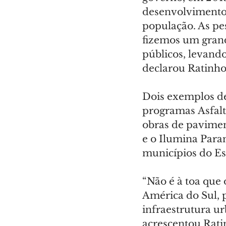
desenvolvimento 
população. As pe
fizemos um grand
públicos, levando
declarou Ratinho
Dois exemplos de
programas Asfalt
obras de pavimen
e o Ilumina Paran
municípios do Es
“Não é à toa que
América do Sul, 
infraestrutura ur
acrescentou Ratin