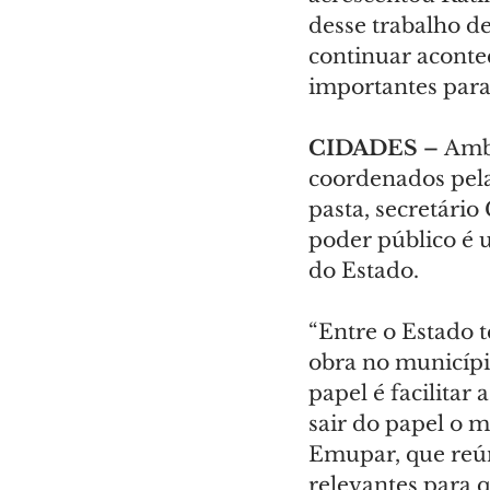
desse trabalho d
continuar aconte
importantes para
CIDADES – 
Amb
coordenados pela 
pasta, secretário
poder público é 
do Estado.
“Entre o Estado 
obra no municípi
papel é facilitar
sair do papel o m
Emupar, que reún
relevantes para 