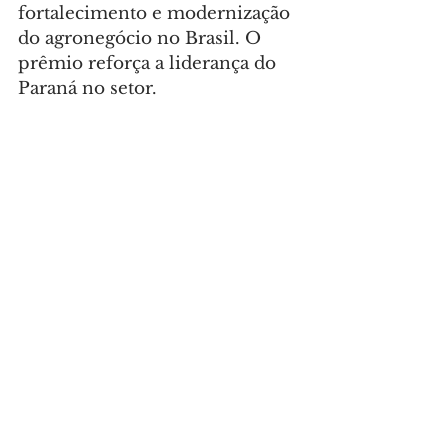
fortalecimento e modernização 
do agronegócio no Brasil. O 
prêmio reforça a liderança do 
Paraná no setor.
Foto: Jonathan Campos/AEN
POLÍTICA
Comentários
Escreva um comentário
Últimas Notícias