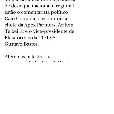
de destaque nacional e regional 
estão o comentarista político 
Caio Coppola, o economista-
chefe da Apex Partners, Arilton 
Teixeira, e o vice-presidente de 
Plataformas da TOTVS, 
Gustavo Bastos.
Além das palestras, a 
programação inclui o Salão de 
Negócios, que reúne empresas 
de diferentes setores para a 
apresentação de soluções 
corporativas e oportunidades de 
parcerias, e três rodadas 
multissetoriais promovidas em 
parceria com o Sebrae/PR, com 