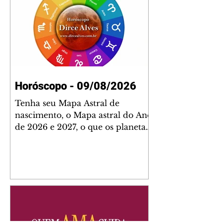
Horóscopo - 09/08/2026
Tenha seu Mapa Astral de
nascimento, o Mapa astral do Ano
de 2026 e 2027, o que os planetas
indicam para o seu: Trabalho,
Amor, Dinheiro, Saúde e Família.
Estudo com 35 páginas. Adquira
já através da nossa loja virtual ou
na loja física: rua Emiliano
Perneta 30 – loja 21 – galeria
Cezar Franco – centro –
Curitiba. Você pode pedir