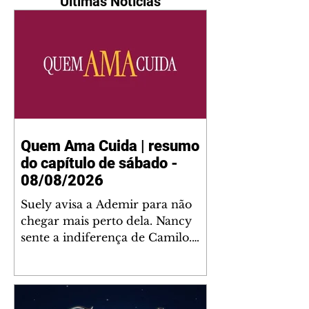
Últimas Notícias
Quem Ama Cuida | resumo
do capítulo de sábado -
08/08/2026
Suely avisa a Ademir para não
chegar mais perto dela. Nancy
sente a indiferença de Camilo.
Tiago diz a Ingrid que ela não
tem competência para presidir a
joalheria. André conta a Pedro
que a associação de advogados