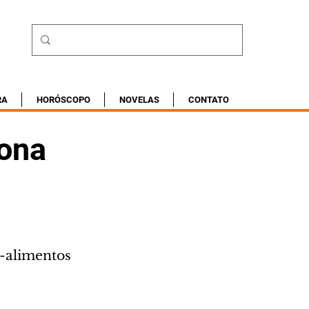
RA
HORÓSCOPO
NOVELAS
CONTATO
tona
-alimentos 