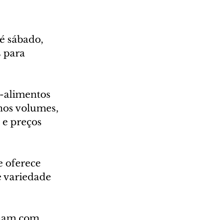
 
é sábado, 
 para 
-alimentos 
os volumes, 
 e preços 
 oferece 
e variedade 
lham com 