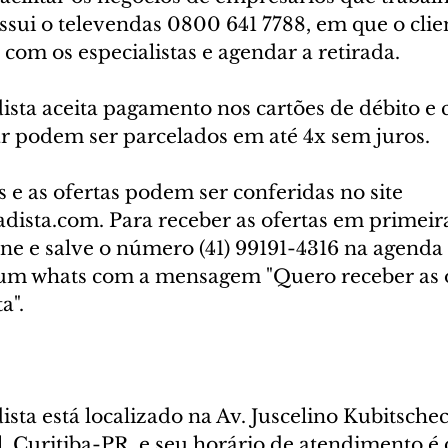
ssui o televendas 0800 641 7788, em que o clie
com os especialistas e agendar a retirada. 
sta aceita pagamento nos cartões de débito e c
r podem ser parcelados em até 4x sem juros.
e as ofertas podem ser conferidas no site 
dista.com. Para receber as ofertas em primeir
e e salve o número (41) 99191-4316 na agenda 
um whats com a mensagem "Quero receber as o
".  
sta está localizado na Av. Juscelino Kubitscheck
l, Curitiba-PR, e seu horário de atendimento é