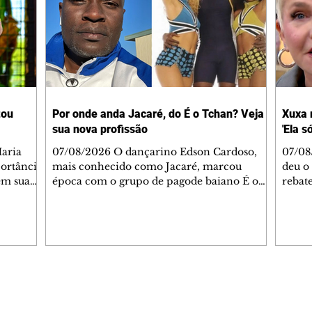
tou
Por onde anda Jacaré, do É o Tchan? Veja
Xuxa 
sua nova profissão
'Ela s
07/08/2026 O dançarino Edson Cardoso,
07/08
portância
mais conhecido como Jacaré, marcou
deu o 
em sua
época com o grupo de pagode baiano É o
rebate
bo em
Tchan, que dominou as paradas de sucesso
58, s
 período
do Brasil durante os anos 90. Mais de 20
Rainh
omeçou o
anos depois, ele vive uma nova fase após
mensa
 esposo,
mudar de país e de carreira. Morando no
reper
Canadá desde 2016 com a esposa, Gabriela
sobre 
 plano
Mesquita, e os dois filhos, o artista agora
apres
ar a
atua no setor de restauração de imóveis. "O
comen
Editorias
Editais Certificados
 é o
que acontece é que aqui tem muito
jorna