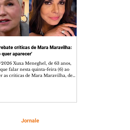
rebate críticas de Mara Maravilha:
ó quer aparecer'
/2026 Xuxa Meneghel, de 63 anos,
que falar nesta quinta-feira (6) ao
r as críticas de Mara Maravilha, de
obre a turnê "O Último Voo da Nave". A
a dos Baixinhos deixou uma
gem bem direta em um vídeo que
cutia as declarações da apresentadora
os figurinos usados por ela durante as
entações. A resposta aconteceu nos
tários de uma publicação do
Siga
Jornale
lista Márcio Rolim, que analisava o