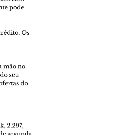
nte pode 
rédito. Os 
a mão no 
do seu 
fertas do 
, 2.297, 
 de segunda 