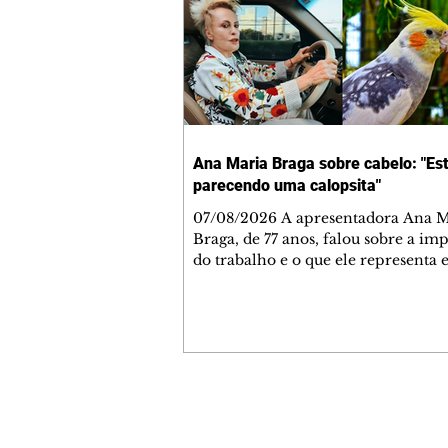
Ana Maria Braga sobre cabelo: "Es
parecendo uma calopsita"
07/08/2026 A apresentadora Ana Maria
Braga, de 77 anos, falou sobre a im
do trabalho e o que ele representa 
vida. A veterana chegou à TV Glo
1999 e continua fazendo sucesso no
matinal. A comunicadora global c
papo descontraído, gravado por seu
o jornalista Fábio Arruda, e comentou sobre
a importância de se estabelecer um
para o fim de semana, a fim de torn
Contato comercial
semana leve. "Digo que quinta-feira
mmjornale@gmail.com