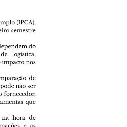
mplo (IPCA), 
iro semestre 
 dependem do 
 logística, 
 impacto nos 
mparação de 
pode não ser 
 fornecedor, 
ramentas que 
 na hora de 
mações e as 