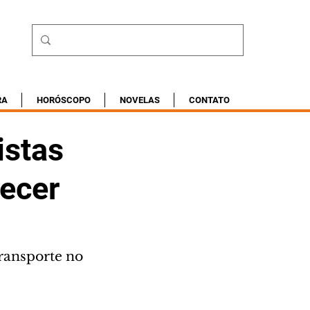
RA
HORÓSCOPO
NOVELAS
CONTATO
istas
tecer
ransporte no 