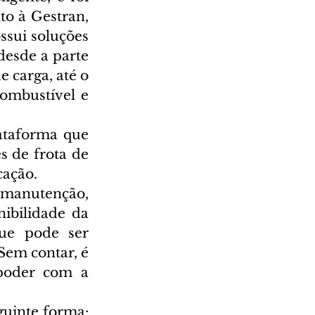
o à Gestran, 
sui soluções 
esde a parte 
 carga, até o 
ombustível e 
ataforma que 
 de frota de 
cação.
 manutenção, 
ibilidade da 
ue pode ser 
Sem contar, é 
poder com a 
uinte forma: 