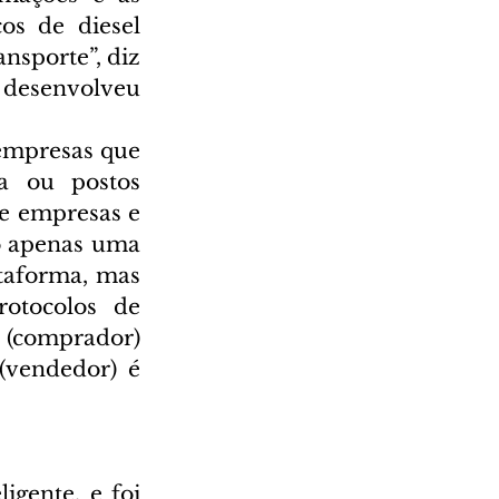
s de diesel 
sporte”, diz 
 desenvolveu 
empresas que 
 ou postos 
e empresas e 
o apenas uma 
taforma, mas 
otocolos de 
 (comprador) 
(vendedor) é 
gente, e foi 