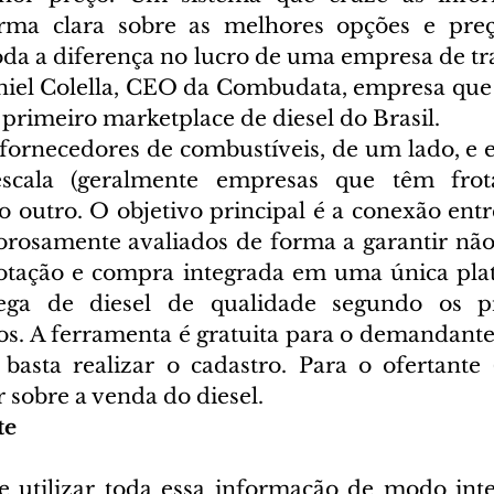
rma clara sobre as melhores opções e preço
da a diferença no lucro de uma empresa de tran
niel Colella, CEO da Combudata, empresa que
rimeiro marketplace de diesel do Brasil.
fornecedores de combustíveis, de um lado, e 
ala (geralmente empresas que têm frota
o outro. O objetivo principal é a conexão entr
orosamente avaliados de forma a garantir nã
cotação e compra integrada em uma única pla
ga de diesel de qualidade segundo os pr
os. A ferramenta é gratuita para o demandante
a basta realizar o cadastro. Para o ofertante 
 sobre a venda do diesel.
te
utilizar toda essa informação de modo inteli