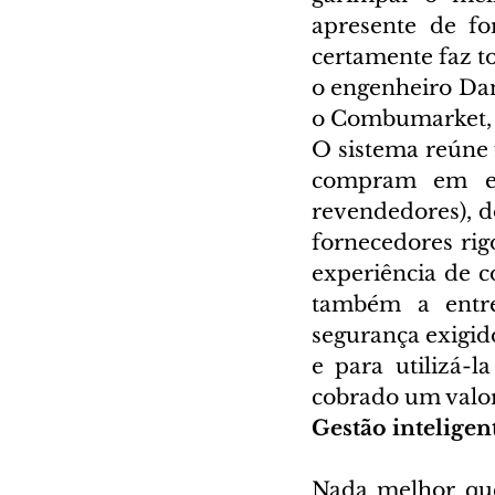
apresente de fo
certamente faz to
o engenheiro Da
o Combumarket, p
O sistema reúne 
compram em esc
revendedores), d
fornecedores rig
experiência de 
também a entre
segurança exigid
e para utilizá-l
cobrado um valor
Gestão inteligen
Nada melhor que 