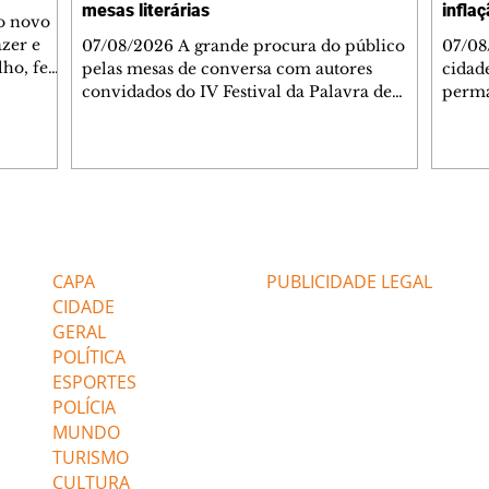
mesas literárias
infla
 o novo
azer e
07/08/2026 A grande procura do público
07/08
lho, fez
pelas mesas de conversa com autores
cidad
s
convidados do IV Festival da Palavra de
perma
de
Curitiba levou a Fundação Cultural de
suste
 de Ação
Curitiba a ampliar a estrutura do evento. A
assim
apartida
partir desta sexta-feira (7/8), um telão com
infla
 e
transmissão simultânea será instalado na
alto 
área externa, ao lado do Teatro do
levan
 As
Memorial de Curitiba, para que mais
mais 
Editorias
Editais Certificados
s da FAS
pessoas possam acompanhar gratuitamente
segun
bém
a programação. A medida foi adotada
Servi
CAPA
PUBLICIDADE LEGAL
depois que o Teatro do Memorial, com
(Feco
CIDADE
capacidade pa
GERAL
POLÍTICA
ESPORTES
POLÍCIA
MUNDO
TURISMO
CULTURA