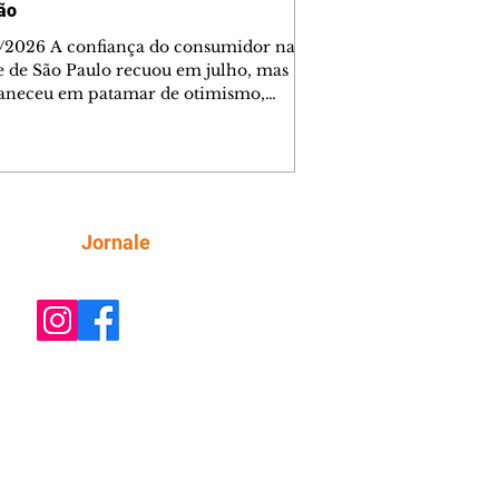
ção
/2026 A confiança do consumidor na
e de São Paulo recuou em julho, mas
neceu em patamar de otimismo,
ntada pelo mercado de trabalho. Ainda
, a combinação de juros elevados,
ção concentrada em itens essenciais e
comprometimento da renda vem
do as famílias a adotar uma postura
criteriosa nas decisões de compra,
Siga
Jornale
do a Federação do Comércio de Bens,
ços e Turismo do Estado de São Paulo
mercioSP). O Índice de Confiança do