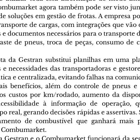
ombumarket agora também pode ser visto junt
e soluções em gestão de frotas. A empresa pos
ransporte de cargas, com integrações que vão d
s e documentos necessários para o transporte de
aste de pneus, troca de peças, consumo de c
ta da Gestran substitui planilhas em uma pl
 e necessidades das transportadoras e gestores
ica e centralizada, evitando falhas na comuni
ais benefícios, além do controle de pneus e
dos custos por km/rodado, aumento da dispon
cessibilidade à informação de operação, q
 real, gerando decisões rápidas e assertivas. 
iamento de combustível que ganhará mais 
ao Combumarket.
 a Gestran e o Combumarket funcionará da seg