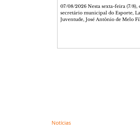
07/08/2026 Nesta sexta-feira (7/8),
secretário municipal do Esporte, L
Juventude, José Antônio de Melo Fi
a entrega de 5.873 fraldas geriátrica
arrecadadas durante a Campanha 
Atenção à Pessoa Idosa à Fundação
Social (FAS). A doação é uma contr
social de atletas, paratletas, técnicos
instituições contemplados pela Lei
Municipal de Incentivo ao Esporte.
Contato comercial
fraldas serão destinadas às unidade
mmjornale@gmail.com
que atendem pessoas idosas e tam
Telefone: (41) 99978-9956
Redação
E-mail:
redacaojornale@gmail.com
Site de
Notícias
de Curitiba / Paraná