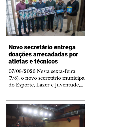
Novo secretário entrega
doações arrecadadas por
atletas e técnicos
07/08/2026 Nesta sexta-feira
(7/8), o novo secretário municipal
do Esporte, Lazer e Juventude,
José Antônio de Melo Filho, fez a
entrega de 5.873 fraldas
geriátricas arrecadadas durante a
Campanha de Atenção à Pessoa
Idosa à Fundação de Ação Social
(FAS). A doação é uma