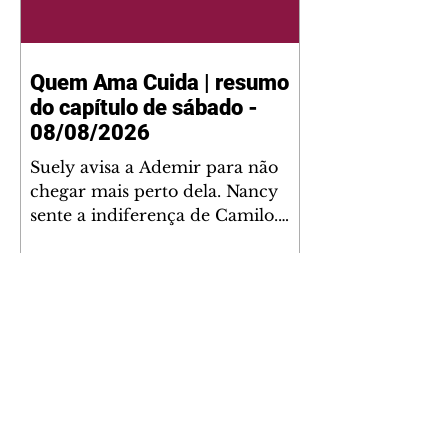
Quem Ama Cuida | resumo
do capítulo de sábado -
08/08/2026
Suely avisa a Ademir para não
chegar mais perto dela. Nancy
sente a indiferença de Camilo.
Tiago diz a Ingrid que ela não
tem competência para presidir a
joalheria. André conta a Pedro
que a associação de advogados
expulsou Ademir. Laurentino
contrata Adriana para servir no
restaurante. Adriana vê Pedro e
Bruna no restaurante. Bruna
provoca Adriana. Dora pede