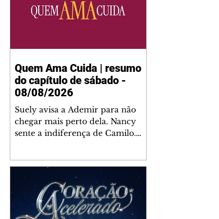
Quem Ama Cuida | resumo
do capítulo de sábado -
08/08/2026
Suely avisa a Ademir para não
chegar mais perto dela. Nancy
sente a indiferença de Camilo.
Tiago diz a Ingrid que ela não
tem competência para presidir a
joalheria. André conta a Pedro
que a associação de advogados
expulsou Ademir. Laurentino
contrata Adriana para servir no
restaurante. Adriana vê Pedro e