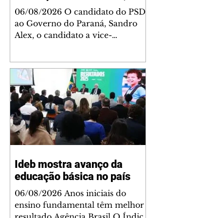
Curitiba
06/08/2026 O candidato do PSD
ao Governo do Paraná, Sandro
Alex, o candidato a vice-
governador Rafael Greca (MDB),
e o candidato ao Senado,
Alexandre Curi (Republicanos),
participam nesta sexta-feira (7) de
uma caminhada com apoiadores
e lideranças políticas no
tradicional Calçadão da Rua XV,
em Curitiba. Serviço: Data: 7 de
agosto, sexta-feira Horário: 10h15
Local: Calçadão da Rua XV de
Ideb mostra avanço da
Novembro - na Praça Osório -
educação básica no país
Curitiba - PR Foto: Redes
Sociais/Facebook
06/08/2026 Anos iniciais do
ensino fundamental têm melhor
resultado Agência Brasil O Índice