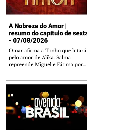
A Nobreza do Amor |
resumo do capítulo de sexta
- 07/08/2026
Omar afirma a Tonho que lutará
pelo amor de Alika. Salma
repreende Miguel e Fátima por
terem sido rudes com Omar.
Maria Helena aconselha Manoel
sobre seu namoro com Ana
Maria. Pressionado, Bakari revela
a Jendal que Chinua esteve em
terras inimigas. Omar pede que
Alika o acompanhe até a agência
bancária. Chinua alerta Dumi,
Akin e Ladisa sobre as