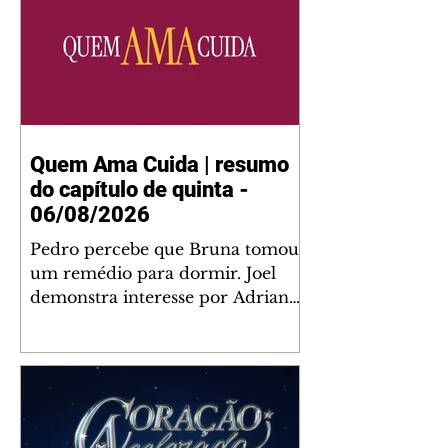
Quem Ama Cuida | resumo
do capítulo de quinta -
06/08/2026
Pedro percebe que Bruna tomou
um remédio para dormir. Joel
demonstra interesse por Adriana.
Fernando elogia Mau Mau. Bia
não gosta quando Brigitte e
Rafael se sentam à mesa com ela
e César, atrapalhando o jantar
romântico do casal. Bruna se
aproveita da preocupação de