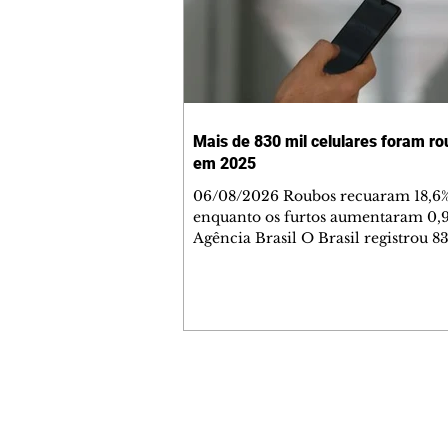
Mais de 830 mil celulares foram r
em 2025
06/08/2026 Roubos recuaram 18,6%
enquanto os furtos aumentaram 0,
Agência Brasil O Brasil registrou 8
roubos ou furtos de celulares em 2
menos que as 909.753 subtrações d
aparelhos registradas em 2024. De acordo
com o 20° Anuário Brasileiro de S
Pública, os roubos recuaram 18,6% 
377.787 para 308.723), enquanto os 
cresceram 0,9% (de 477.326 para 483
Contato comercial
Na maioria as vezes, o furto acont
mmjornale@gmail.com
que a vítima perceba imediatament
Telefone: (41) 99978-9956