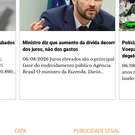
oubados
Ministro diz que aumento da dívida decorre
Políci
dos juros, não dos gastos
Voepa
degel
;
06/08/2026 Juros elevados são o principal
9%
fator do endividamento público Agência
06/08
30.890
Brasil O ministro da Fazenda, Dario
anos 
025 – 9%
Durigan, disse que o aumento da dívida
laudo
e
brasileira não se deve ao aumento de gastos,
avião
e sim aos juros altos que são cobrados no
sabia
egurança
país. Segundo ele, isso ocorre por conta da
da ae
(de
necessidade de o governo pagar dívidas
fazer
furtos
antigas com títulos novos, o que implica em
oficia
.561).
mais pagamento de juros. A declaração do
compl
Editorias
Editais Certificados
ece sem
ministro em entrevista à Globonews nesta
(09).
e, sobr
quinta-feira (6). Ele expl
de Sã
CAPA
PUBLICIDADE LEGAL