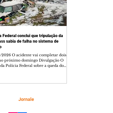
a Federal conclui que tripulação da
ss sabia de falha no sistema de
o
/2026 O acidente vai completar dois
no próximo domingo Divulgação O
 da Polícia Federal sobre a queda do
 da Voepass concluiu que a tripulação
 dos problemas do sistema de degelo
ronave e ainda assim decolou para
 uma rota em que havia previsão
l de formação de gelo. O acidente vai
etar dois anos no próximo domingo
Siga
Jornale
 O avião caiu em Vinhedo, no interior
o Paulo, e 62 pessoas morreram. O