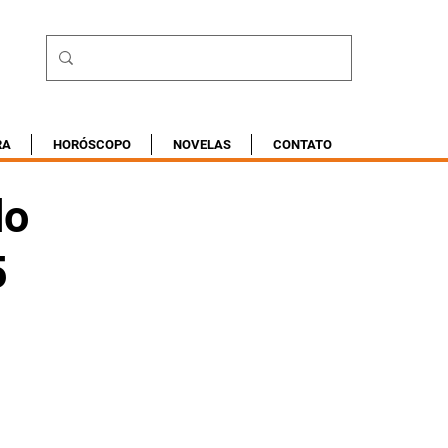
RA
HORÓSCOPO
NOVELAS
CONTATO
do
5