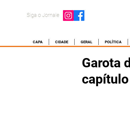
Siga o Jornale
CAPA
CIDADE
GERAL
POLÍTICA
Garota 
capítulo