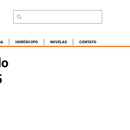
RA
HORÓSCOPO
NOVELAS
CONTATO
do
5