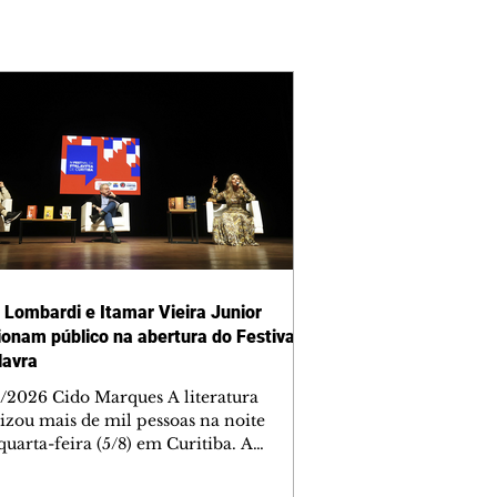
 Lombardi e Itamar Vieira Junior
onam público na abertura do Festival
lavra
/2026 Cido Marques A literatura
izou mais de mil pessoas na noite
quarta-feira (5/8) em Curitiba. A
ra da quarta edição do Festival da
ra aconteceu no Teatro Guaíra e