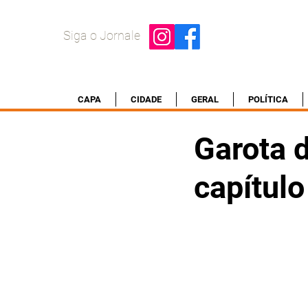
Siga o Jornale
CAPA
CIDADE
GERAL
POLÍTICA
Garota 
capítulo