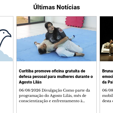
Últimas Notícias
Curitiba promove oficina gratuita de
Bruna
defesa pessoal para mulheres durante o
emoci
Agosto Lilás
da Pa
06/08/2026 Divulgação Como parte da
06/08
programação do Agosto Lilás, mês de
mobil
conscientização e enfrentamento à
desta 
violência contra a mulher, a Prefeitura de
abertu
Curitiba, por meio da Secretaria Municipal
Palav