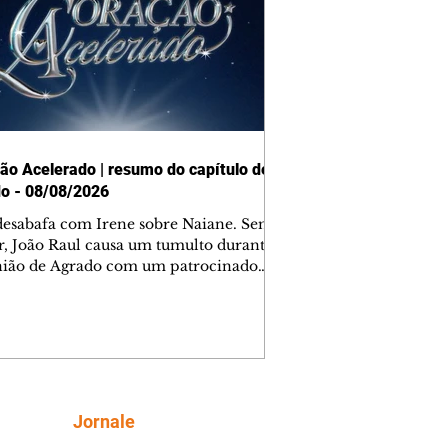
ão Acelerado | resumo do capítulo de
o - 08/08/2026
desabafa com Irene sobre Naiane. Sem
r, João Raul causa um tumulto durante
nião de Agrado com um patrocinador.
orienta Osmar a seguir Cinara, que
be a movimentação e alerta Ronei.
res confronta Cinara sobre a
imação com Ronei. Eduarda pensa
dir a Valéria para ficar com Sol. Gael
e terminar com Naiane. João Raul
ta para Agrado que não está
Siga
Jornale
guindo conviver com seu sucesso, e