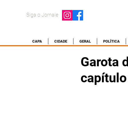
Siga o Jornale
CAPA
CIDADE
GERAL
POLÍTICA
Garota 
capítulo