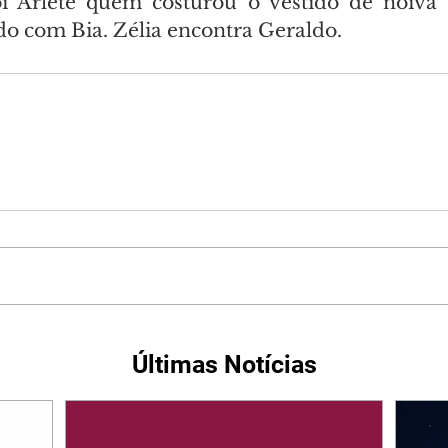
oi Arlete quem costurou o vestido de noiva 
do com Bia. Zélia encontra Geraldo.
Últimas Notícias