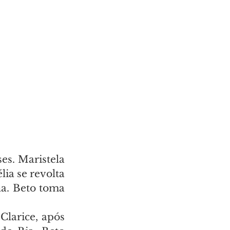
es. Maristela 
ia se revolta 
a. Beto toma 
larice, após 