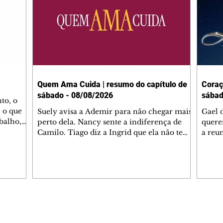
Quem Ama Cuida | resumo do capítulo de
Coraç
sábado - 08/08/2026
sábad
to, o
 o que
Suely avisa a Ademir para não chegar mais
Gael 
balho,
perto dela. Nancy sente a indiferença de
quere
studo
Camilo. Tiago diz a Ingrid que ela não tem
a reu
da nossa
competência para presidir a joalheria.
Zilá 
miliano
André conta a Pedro que a associação de
perce
r Franco
advogados expulsou Ademir. Laurentino
Palha
ir
contrata Adriana para servir no
aprox
 e
restaurante. Adriana vê Pedro e Bruna no
em pe
-0645.
restaurante. Bruna provoca Adriana. Dora
decid
através
pede ajuda a André para marcar um
inven
Editorias
Editais Certificados
encontro com Suely. Adriana diz a Lyris
conse