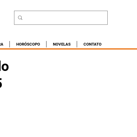
RA
HORÓSCOPO
NOVELAS
CONTATO
do
5