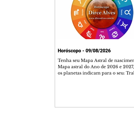
Horóscopo - 09/08/2026
Tenha seu Mapa Astral de nascimen
Mapa astral do Ano de 2026 e 2027,
os planetas indicam para o seu: Tra
Amor, Dinheiro, Saúde e Família. E
com 35 páginas. Adquira já através 
loja virtual ou na loja física: rua E
Perneta 30 – loja 21 – galeria Ceza
– centro – Curitiba. Você pode ped
também através do nosso Whatsapp
receber seu livro virtual: (41) 99719
Escute o programa Bom Dia Astral 
Contato comercial
da Rádio Cultura AM 930 e t
mmjornale@gmail.com