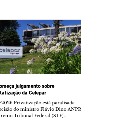
omeça julgamento sobre
tatização da Celepar
/2026 Privatização está paralisada
ecisão do ministro Flávio Dino ANPR
remo Tribunal Federal (STF)
ou nesta sexta-feira (7) o julgamento
i analisar a decisão liminar que
ndeu o processo de desestatização da