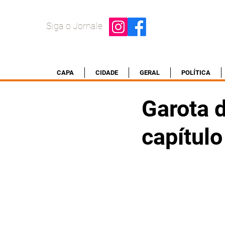
Siga o Jornale
CAPA
CIDADE
GERAL
POLÍTICA
Garota 
capítul