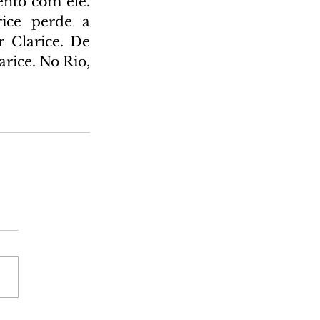
ento com ele. 
ice perde a 
Clarice. De 
rice. No Rio, 