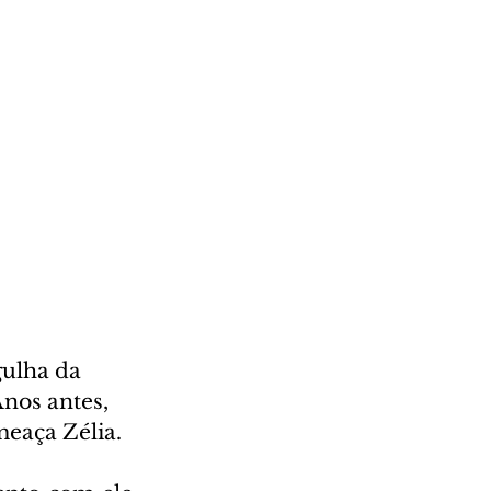
gulha da 
nos antes, 
eaça Zélia. 