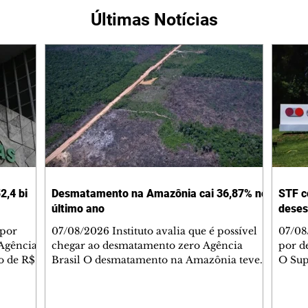
Últimas Notícias
2,4 bi
Desmatamento na Amazônia cai 36,87% no
STF c
último ano
deses
 por
07/08/2026 Instituto avalia que é possível
07/08
Agência
chegar ao desmatamento zero Agência
por d
do de R$
Brasil O desmatamento na Amazônia teve
O Sup
segundo
queda de 36,87% entre agosto de 2025 e
começ
julho de 2026. Foram 2.874,38 km² de área
que va
2025.
sob alerta. É o menor valor desde 2016,
suspe