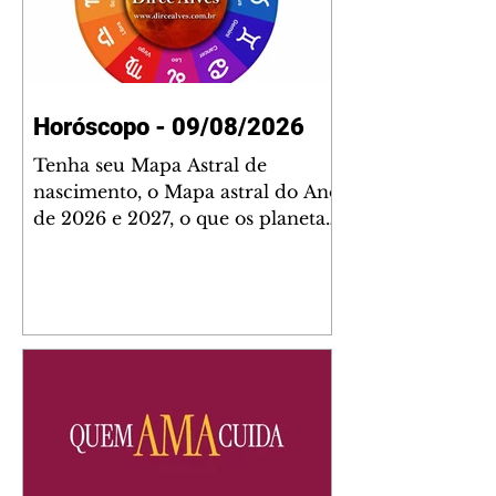
Horóscopo - 09/08/2026
Tenha seu Mapa Astral de
nascimento, o Mapa astral do Ano
de 2026 e 2027, o que os planetas
indicam para o seu: Trabalho,
Amor, Dinheiro, Saúde e Família.
Estudo com 35 páginas. Adquira
já através da nossa loja virtual ou
na loja física: rua Emiliano
Perneta 30 – loja 21 – galeria
Cezar Franco – centro –
Curitiba. Você pode pedir
também através do nosso
Whatsapp e receber seu livro