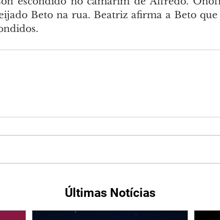
elson escondido no camarim de Alfredo. Onof
eijado Beto na rua. Beatriz afirma a Beto que 
ondidos.
Últimas Notícias