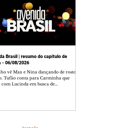
da Brasil | resumo do capítulo de
a - 06/08/2026
nho vê Max e Nina dançando de rosto
o. Tufão conta para Carminha que
e com Lucinda em busca de
mações sobre Rita. Nina despista Max
cura Jorginho, mas não o encontra.
se muda para a casa de Jorginho.
isa pensa em reconquistar Silas.
nes diz a Roni e Leandro que o
ro Tavinho Nunes assistirá ao jogo.
ica e Noêmia perseguem Cadinho na