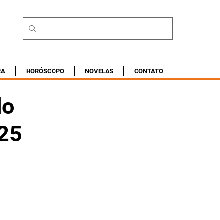
RA
HORÓSCOPO
NOVELAS
CONTATO
do
025