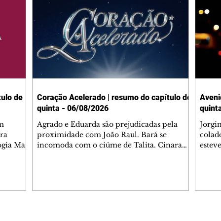
ulo de
Coração Acelerado | resumo do capítulo de
Aveni
quinta - 06/08/2026
quint
m
Agrado e Eduarda são prejudicadas pela
Jorgi
ra
proximidade com João Raul. Bará se
colad
ogia Mau
incomoda com o ciúme de Talita. Cinara
estev
e Rafael
desabafa com Ronei e decide passar uns
infor
dias na casa de Palhares. Agrado pede para
e pro
 casal.
ter uma conversa com Eduarda. Janete
Iran 
 de
confronta Zilá, que garante à irmã que não
Monal
o marido
conhece Verônica. Ronei reconhece uma
Dióge
 seu
possível bolsa de Zilá entre os pertences de
olhei
l
Verônica, e liga para Cinara. Agrado pensa
Verôn