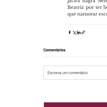
Jacira flagra N
Beatriz por ter b
que namorar esc
Comentários
Escreva um comentário