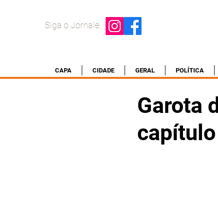
Siga o Jornale
CAPA
CIDADE
GERAL
POLÍTICA
Garota 
capítul