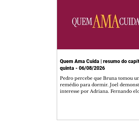
Quem Ama Cuida | resumo do capít
quinta - 06/08/2026
Pedro percebe que Bruna tomou u
remédio para dormir. Joel demonst
interesse por Adriana. Fernando el
Mau. Bia não gosta quando Brigitte 
se sentam à mesa com ela e César,
atrapalhando o jantar romântico do
Bruna se aproveita da preocupação
Pedro com sua saúde para manter 
ao seu lado. Elenice acusa Rosa por
desentendimento com Adriana. Joe