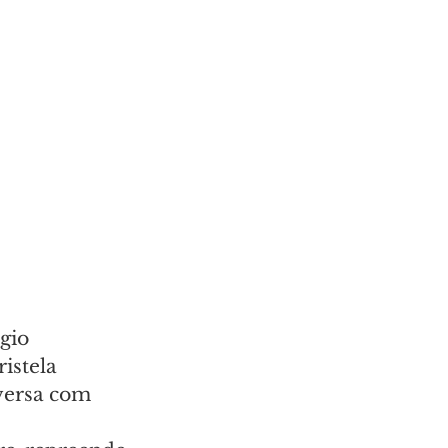
gio 
istela 
versa com 