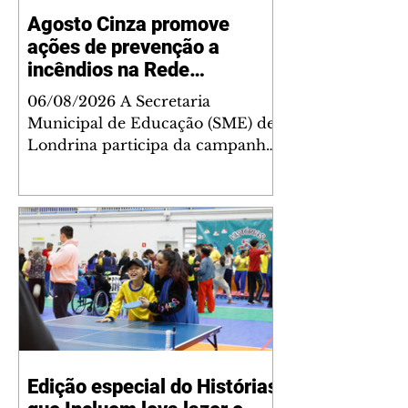
Agosto Cinza promove
ações de prevenção a
incêndios na Rede
Municipal de Ensino
06/08/2026 A Secretaria
Municipal de Educação (SME) de
Londrina participa da campanha
pedagógica Agosto Cinza, voltada
à conscientização da comunidade
escolar para a prevenção de
incêndios e outros acidentes.
Durante todo o mês, as unidades
escolares da rede municipal
promoverão ações educativas
com estudantes, profissionais da
educação, família e toda a
comunidade, com o objetivo de
Edição especial do Histórias
disseminar orientações sobre
prevenção, segurança e