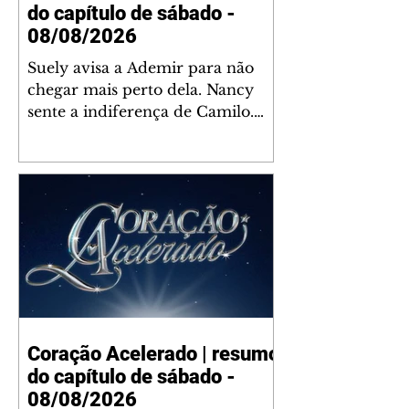
do capítulo de sábado -
08/08/2026
Suely avisa a Ademir para não
chegar mais perto dela. Nancy
sente a indiferença de Camilo.
Tiago diz a Ingrid que ela não
tem competência para presidir a
joalheria. André conta a Pedro
que a associação de advogados
expulsou Ademir. Laurentino
contrata Adriana para servir no
restaurante. Adriana vê Pedro e
Bruna no restaurante. Bruna
provoca Adriana. Dora pede
ajuda a André para marcar um
Coração Acelerado | resumo
encontro com Suely. Adriana diz
do capítulo de sábado -
a Lyris que está feliz trabalhando
no restaurante de Nanc
08/08/2026