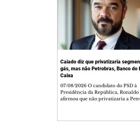
Caiado diz que privatizaria segmen
gás, mas não Petrobras, Banco do B
Caixa
07/08/2026 O candidato do PSD à
Presidência da República, Ronaldo
afirmou que não privatizaria a Petr
Banco do Brasil e a Caixa Econômi
Federal, mas admitiu a privatizaçã
segmentos do gás, se eleito. As decl
ocorreram nesta sexta-feira, 7, dur
sabatina da GloboNews. Ao ser que
sobre vender partes da Petrobras, 