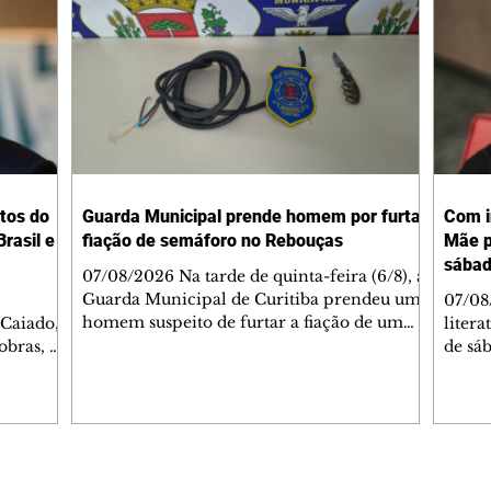
tos do
Guarda Municipal prende homem por furtar
Com i
rasil e
fiação de semáforo no Rebouças
Mãe p
sába
07/08/2026 Na tarde de quinta-feira (6/8), a
Guarda Municipal de Curitiba prendeu um
07/08
homem suspeito de furtar a fiação de um
 Caiado,
litera
semáforo no cruzamento das ruas
obras, o
de sáb
Engenheiros Rebouças e Comendador
ca
quart
Franco, no bairro Rebouças. Uma equipe da
o de
Curiti
GM foi acionada pelo Núcleo Matriz para
arações
nacion
atender a uma denúncia de furto no local.
ante
Hugo 
Quando os guardas chegaram, o suspeito já
stionado
autor
havia sido detido por populares, que o
Caiado
minut