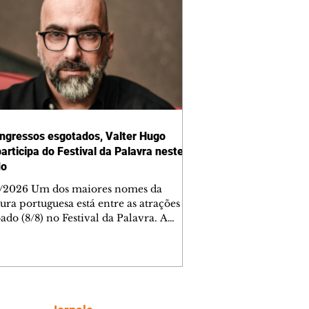
ngressos esgotados, Valter Hugo
articipa do Festival da Palavra neste
do
/2026 Um dos maiores nomes da
tura portuguesa está entre as atrações
ado (8/8) no Festival da Palavra. A
a edição do evento movimenta
ba com diversos autores locais,
ais e internacionais, incluindo Valter
Mãe. Os ingressos para a mesa do
 foram esgotados em menos de cinco
os. Outras atrações, como mesas de