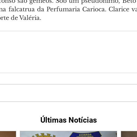
lfonso são gêmeos. Sob um pseudônimo, Beto 
a falcatrua da Perfumaria Carioca. Clarice vai
te de Valéria.
Últimas Notícias