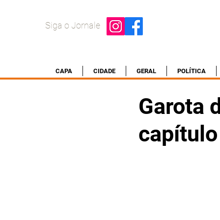
Siga o Jornale
CAPA
CIDADE
GERAL
POLÍTICA
Garota 
capítulo