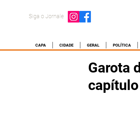
Siga o Jornale
CAPA
CIDADE
GERAL
POLÍTICA
Garota 
capítulo