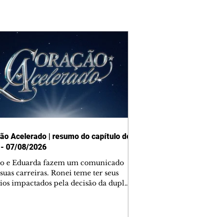
ão Acelerado | resumo do capítulo de
 - 07/08/2026
o e Eduarda fazem um comunicado
suas carreiras. Ronei teme ter seus
ios impactados pela decisão da dupla.
e decide prestar queixa contra
ica. Gael descobre que Naiane passou
ações sigilosas para Talita. Ronei