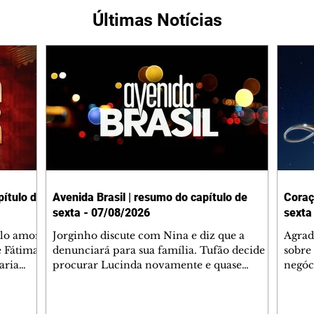
Últimas Notícias
ítulo de
Avenida Brasil | resumo do capítulo de
Coraç
sexta - 07/08/2026
sexta
elo amor
Jorginho discute com Nina e diz que a
Agrad
e Fátima
denunciará para sua família. Tufão decide
sobre 
aria
procurar Lucinda novamente e quase
negóc
u
encontra Nina no lixão. Débora se
Janet
do,
preocupa com Jorginho. Monalisa pede que
Verôn
esteve
Olenka não a deixe sozinha. Tufão
inform