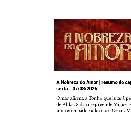
A Nobreza do Amor | resumo do cap
sexta - 07/08/2026
Omar afirma a Tonho que lutará p
de Alika. Salma repreende Miguel 
por terem sido rudes com Omar. M
Helena aconselha Manoel sobre se
namoro com Ana Maria. Pressiona
Bakari revela a Jendal que Chinua 